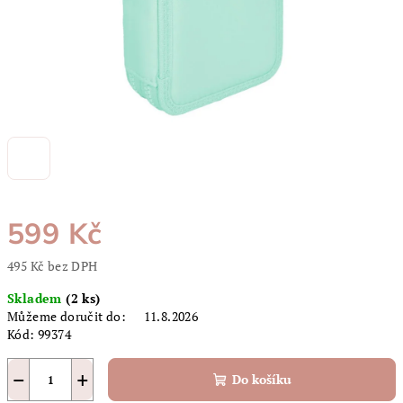
599 Kč
495 Kč bez DPH
Měrná
Skladem
(2 ks)
cena:
Můžeme doručit do:
11.8.2026
Kód:
99374
−
+
Do košíku