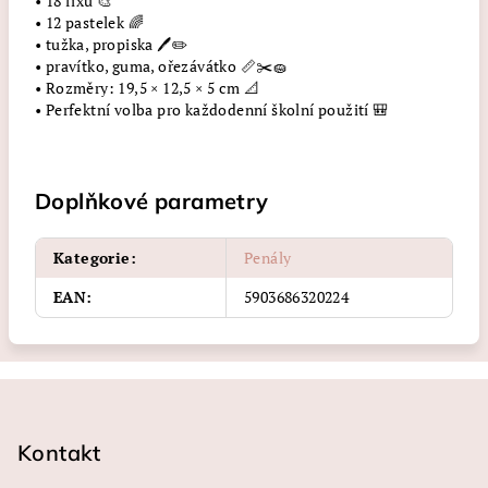
• 18 fixů 🎨
• 12 pastelek 🌈
• tužka, propiska 🖊️✏️
• pravítko, guma, ořezávátko 📏✂️🧽
• Rozměry: 19,5 × 12,5 × 5 cm 📐
• Perfektní volba pro každodenní školní použití 🎒
Doplňkové parametry
Kategorie
:
Penály
EAN
:
5903686320224
Z
á
p
Kontakt
a