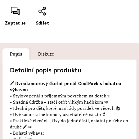
Zeptat se
Sdílet
Popis
Diskuze
Detailní popis produktu
🖊️
Dvoukomorový školní penál CoolPack s bohatou
výbavou
• Stylový penál s příjemným povrchem na dotek ✨
• Snadná údržba – stačí otřít vlhkým hadříkem 🧼
• Ideální pro děti, které mají rády pořádek ve věcech 📚
• Dvě samostatné komory uzavíratelné na zip 🧷
• Praktické členění – fixy do jedné části, ostatní potřeby do
druhé 🖍️✏️
• Bohatá výbava: