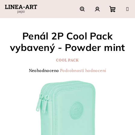
Přejít
na
obsah
Nákupn
Hledat
Přihlášení
Penál 2P Cool Pack
košík
vybavený - Powder mint
COOL PACK
Průměrné
Neohodnoceno
Podrobnosti hodnocení
hodnocení
produktu
je
0,0
z
5
hvězdiček.