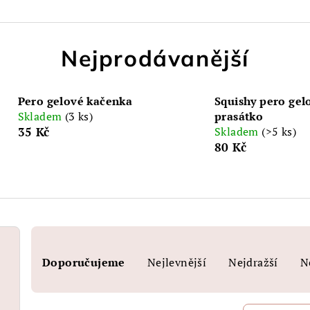
Nejprodávanější
Pero gelové kačenka
Squishy pero gel
Skladem
(3 ks)
prasátko
35 Kč
Skladem
(>5 ks)
80 Kč
Ř
Doporučujeme
Nejlevnější
Nejdražší
N
a
z