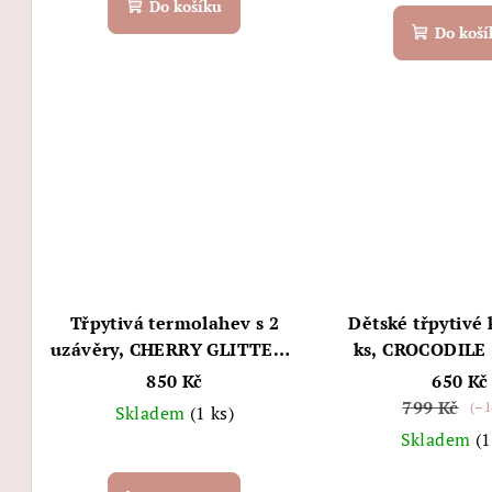
Do košíku
Do koší
Třpytivá termolahev s 2
Dětské třpytivé 
uzávěry, CHERRY GLITTER -
ks, CROCODILE 
Konges Sløjd
Sløjd
850 Kč
650 Kč
799 Kč
(–1
Skladem
(1 ks)
Skladem
(1