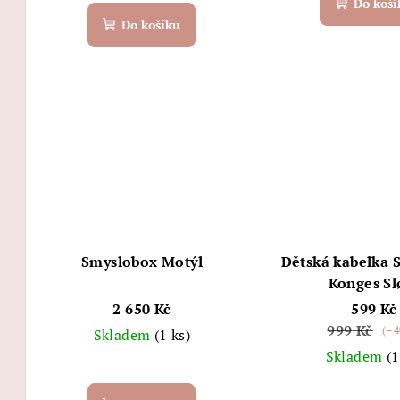
Do koší
Do košíku
Smyslobox Motýl
Dětská kabelka 
Konges Sl
2 650 Kč
599 Kč
999 Kč
(–4
Skladem
(1 ks)
Skladem
(1