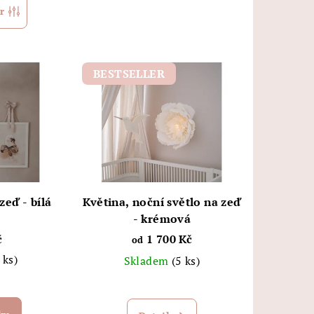
r
BESTSELLER
zeď - bílá
Květina, noční světlo na zeď
- krémová
č
1 700 Kč
od
 ks)
Skladem
(5 ks)