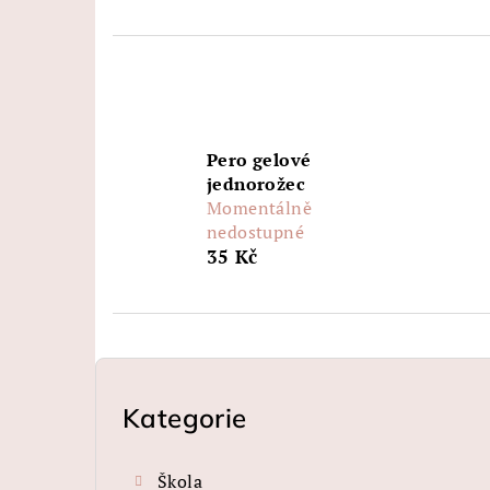
Pero gelové
jednorožec
Momentálně
nedostupné
35 Kč
P
o
Kategorie
Přeskočit
kategorie
s
Škola