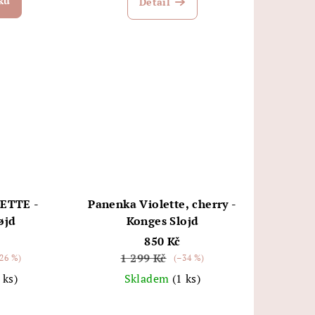
ku
Detail
ETTE -
Panenka Violette, cherry -
øjd
Konges Slojd
850 Kč
1 299 Kč
26 %)
(–34 %)
 ks)
Skladem
(1 ks)