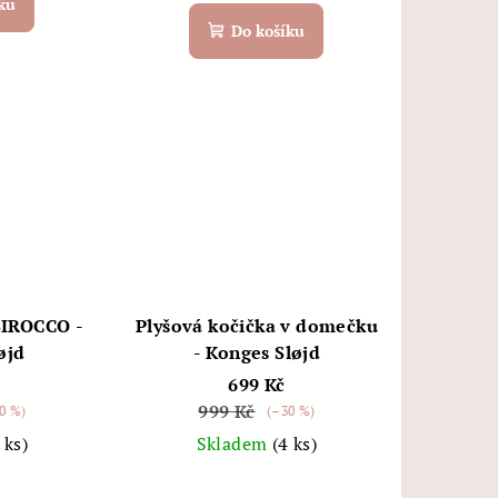
ku
Do košíku
SIROCCO -
Plyšová kočička v domečku
øjd
- Konges Sløjd
699 Kč
999 Kč
0 %)
(–30 %)
 ks)
Skladem
(4 ks)