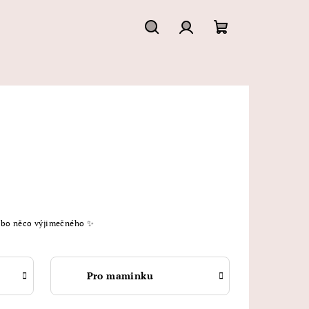
Hledat
Přihlášení
Nákupní
košík
nebo něco výjimečného ✨
Pro maminku