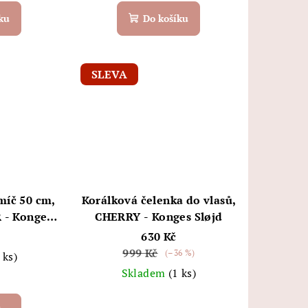
ku
Do košíku
SLEVA
míč 50 cm,
Korálková čelenka do vlasů,
- Konges
CHERRY - Konges Sløjd
630 Kč
999 Kč
(–36 %)
 ks)
Skladem
(1 ks)