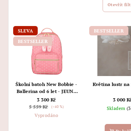
e
Otevřít filt
n
V
í
SLEVA
BESTSELLER
ý
p
BESTSELLER
p
r
i
o
s
d
p
u
Školní batoh New Bobbie -
Květina lustr na 
r
Ballerina od 6 let - JEUNE
k
PREMIER
3 300 Kč
3 000 K
o
t
5 559 Kč
(–40 %)
Skladem
(3
d
ů
Vyprodáno
u