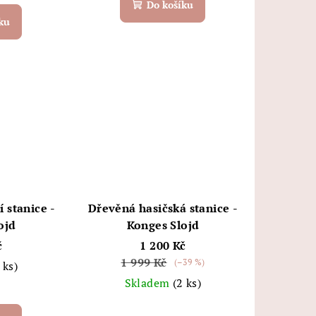
Do košíku
ku
 stanice -
Dřevěná hasičská stanice -
ojd
Konges Slojd
č
1 200 Kč
1 999 Kč
(–39 %)
 ks)
Skladem
(2 ks)