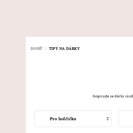
Přejít
na
obsah
DOMŮ
/
TIPY NA DÁRKY
Inspirujte se dárky ro
Pro holčičku