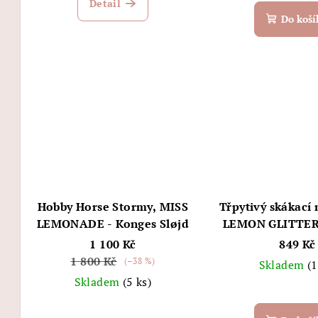
Detail
produktu
Do koší
je
5,0
z
5
hvězdiček.
Hobby Horse Stormy, MISS
Třpytivý skákací 
LEMONADE - Konges Sløjd
LEMON GLITTER 
Sløjd
1 100 Kč
849 Kč
1 800 Kč
(–38 %)
Skladem
(1
Skladem
(5 ks)