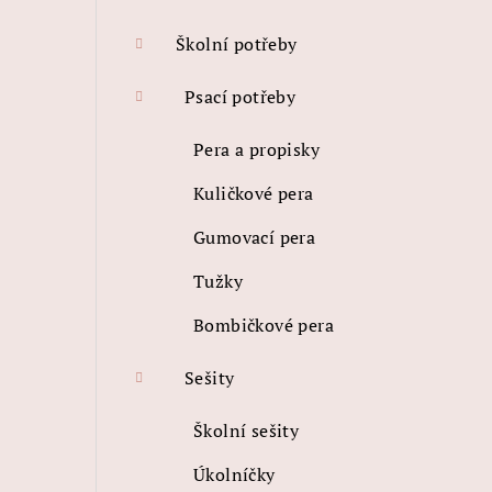
t
r
Školní potřeby
a
Psací potřeby
n
Pera a propisky
n
Kuličkové pera
í
Gumovací pera
p
Tužky
a
Bombičkové pera
n
e
Sešity
l
Školní sešity
Úkolníčky