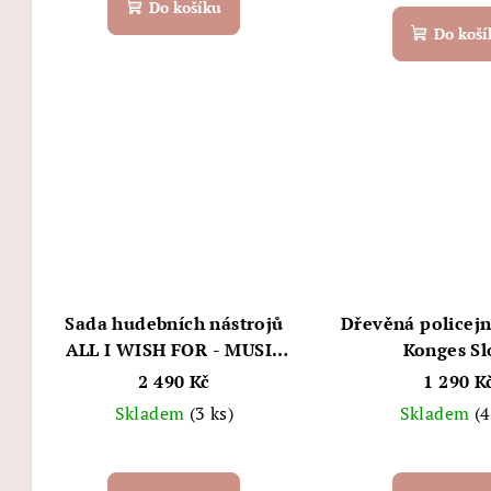
Do košíku
Do koší
Sada hudebních nástrojů
Dřevěná policejní
ALL I WISH FOR - MUSIC
Konges Sl
FSC, brown - Konges Sløjd
2 490 Kč
1 290 K
Skladem
(3 ks)
Skladem
(4