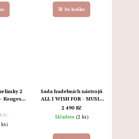
ku
Do košíku
kelímky 2
Sada hudebních nástrojů
- Konges
ALL I WISH FOR - MUSIC
FSC, pink - Konges Sløjd
2 490 Kč
8 %)
Skladem
(2 ks)
 ks)