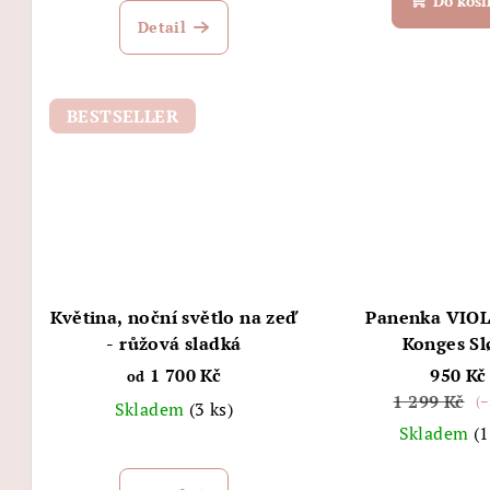
Do koší
k
Detail
t
ů
BESTSELLER
Květina, noční světlo na zeď
Panenka VIOL
- růžová sladká
Konges Sl
1 700 Kč
950 Kč
od
1 299 Kč
(–
Skladem
(3 ks)
Skladem
(1
Průměrné
hodnocení