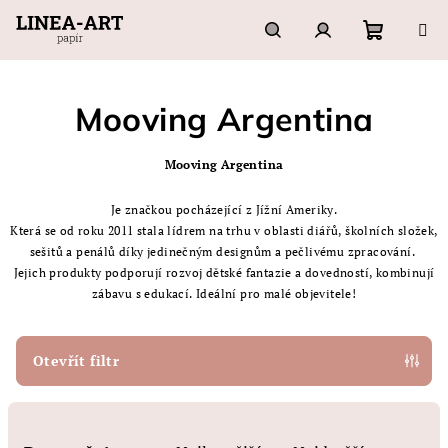
Přejít
na
obsah
Nákupn
Hledat
Přihlášení
Mooving Argentina
košík
Mooving Argentina
Je značkou pocházející z Jížní Ameriky.
Která se od roku 2011 stala lídrem na trhu v oblasti diářů, školních složek,
sešitů a penálů díky jedinečným designům a pečlivému zpracování.
Jejich produkty podporují rozvoj dětské fantazie a dovedností, kombinují
zábavu s edukací. Ideální pro malé objevitele!
Otevřít filtr
Ř