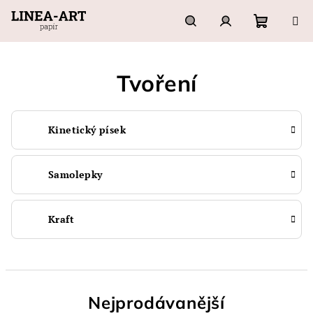
Přejít
na
obsah
Nákupn
Hledat
Přihlášení
Tvoření
košík
Kinetický písek
Samolepky
Kraft
Nejprodávanější