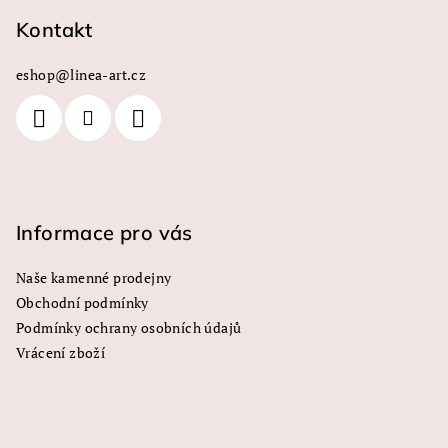
á
á
p
Kontakt
d
a
a
c
eshop
@
linea-art.cz
t
í
í
p
r
v
k
y
Informace pro vás
v
ý
Naše kamenné prodejny
p
Obchodní podmínky
i
s
Podmínky ochrany osobních údajů
u
Vrácení zboží