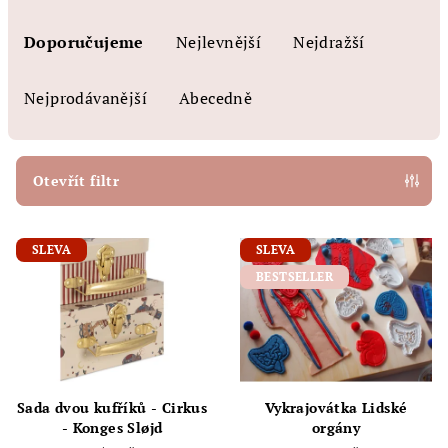
Ř
a
Doporučujeme
Nejlevnější
Nejdražší
z
e
Nejprodávanější
Abecedně
n
í
p
Otevřít filtr
r
V
o
SLEVA
SLEVA
ý
d
BESTSELLER
p
u
i
k
s
t
p
ů
r
Sada dvou kufříků - Cirkus
Vykrajovátka Lidské
o
- Konges Sløjd
orgány