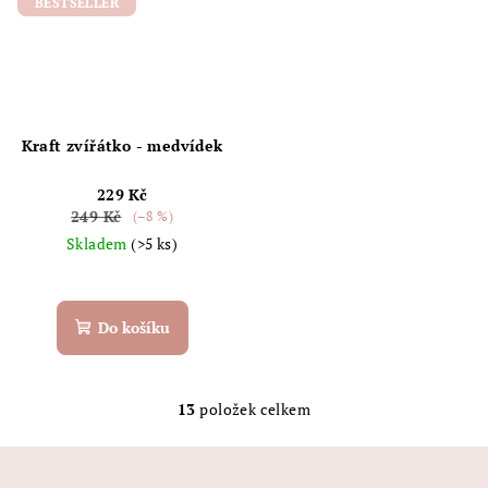
BESTSELLER
Kraft zvířátko - medvídek
229 Kč
249 Kč
(–8 %)
Skladem
(>5 ks)
Do košíku
13
položek celkem
O
v
Z
l