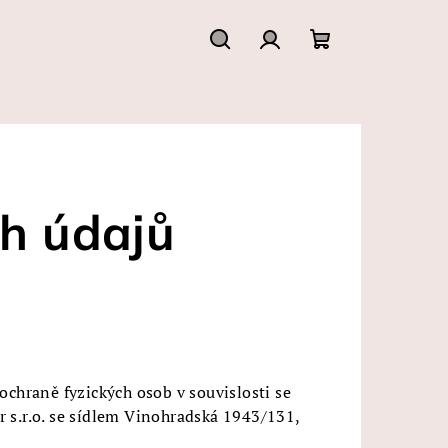
Hledat
Přihlášení
Nákupní
košík
h údajů
chraně fyzických osob v souvislosti se
r s.r.o. se sídlem Vinohradská 1943/131,