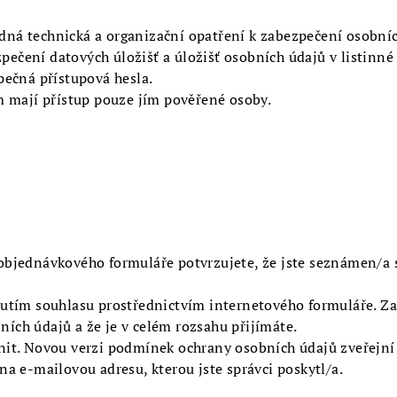
odná technická a organizační opatření k zabezpečení osobní
zpečení datových úložišť a úložišť osobních údajů v listinn
pečná přístupová hesla.
m mají přístup pouze jím pověřené osoby.
bjednávkového formuláře potvrzujete, že jste seznámen/a 
tím souhlasu prostřednictvím internetového formuláře. Zaš
ch údajů a že je v celém rozsahu přijímáte.
it. Novou verzi podmínek ochrany osobních údajů zveřejní 
a e-mailovou adresu, kterou jste správci poskytl/a.