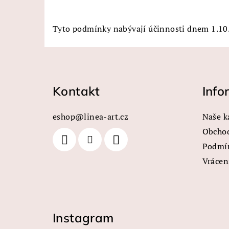
Tyto podmínky nabývají účinnosti dnem 1.10
Z
á
Kontakt
Info
p
a
eshop
@
linea-art.cz
Naše k
t
Obcho
Podmín
í
Vrácen
Instagram