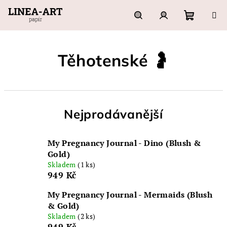
Přejít
na
obsah
Nákupn
Hledat
Přihlášení
Těhotenské 🤰
košík
Nejprodávanější
My Pregnancy Journal - Dino (Blush &
Gold)
Skladem
(1 ks)
949 Kč
My Pregnancy Journal - Mermaids (Blush
& Gold)
Skladem
(2 ks)
949 Kč