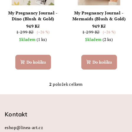
p
ů
r
My Pregnancy Journal -
My Pregnancy Journal -
o
Dino (Blush & Gold)
Mermaids (Blush & Gold)
949 Kč
949 Kč
d
1 299 Kč
1 299 Kč
(–26 %)
(–26 %)
u
Skladem
(1 ks)
Skladem
(2 ks)
k
Průměrné
Průměrné
t
hodnocení
hodnocení
ů
produktu
produktu
Do košíku
Do košíku
je
je
5,0
5,0
z
z
5
2
položek celkem
5
O
hvězdiček.
hvězdiček.
v
Z
l
á
á
p
Kontakt
d
a
a
c
eshop
@
linea-art.cz
t