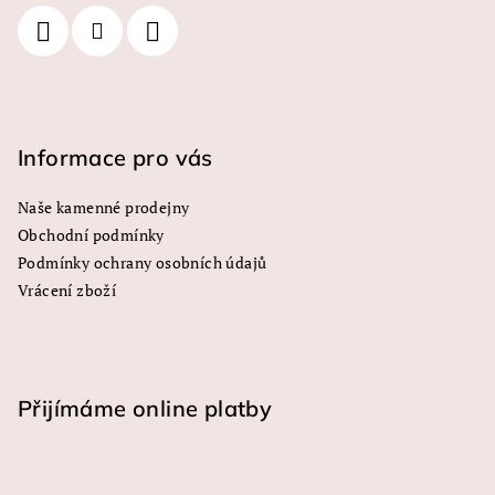
í
í
p
r
v
k
y
Informace pro vás
v
ý
Naše kamenné prodejny
p
Obchodní podmínky
i
s
Podmínky ochrany osobních údajů
u
Vrácení zboží
Přijímáme online platby