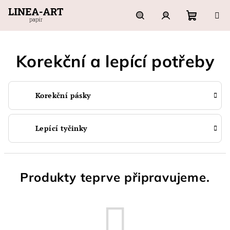
Přejít
na
obsah
Nákupn
Hledat
Přihlášení
Korekční a lepící potřeby
košík
Korekční pásky
Lepící tyčinky
Produkty teprve připravujeme.