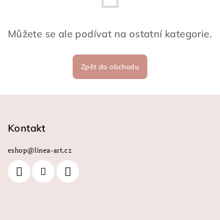
Můžete se ale podívat na ostatní kategorie.
Zpět do obchodu
Z
á
p
Kontakt
a
eshop
@
linea-art.cz
t
í