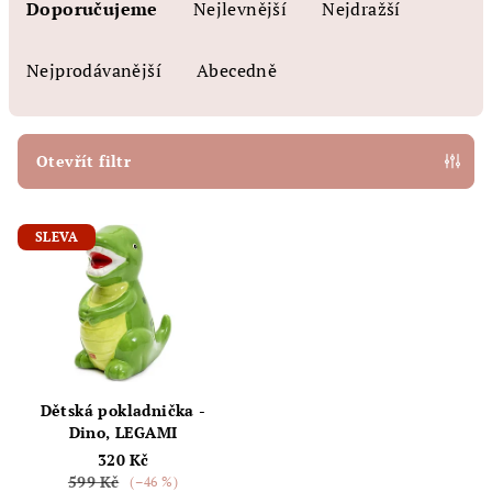
a
Doporučujeme
Nejlevnější
Nejdražší
z
e
Nejprodávanější
Abecedně
n
í
p
Otevřít filtr
r
V
o
SLEVA
ý
d
p
u
i
k
s
t
p
ů
r
Dětská pokladnička -
o
Dino, LEGAMI
320 Kč
d
599 Kč
(–46 %)