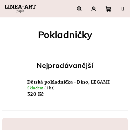
Přejít
na
obsah
Nákupn
Hledat
Přihlášení
Pokladničky
košík
Nejprodávanější
Dětská pokladnička - Dino, LEGAMI
Skladem
(1 ks)
320 Kč
Ř