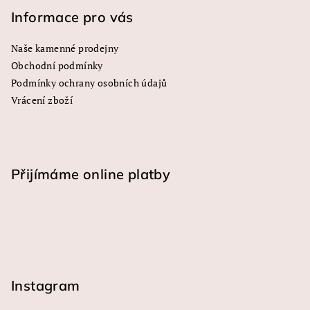
y
Informace pro vás
v
ý
Naše kamenné prodejny
p
Obchodní podmínky
i
s
Podmínky ochrany osobních údajů
u
Vrácení zboží
Přijímáme online platby
Instagram