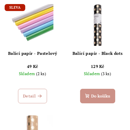
V
o
SLEVA
ý
d
p
u
i
k
s
t
p
ů
r
Balící papír - Pastelový
Balící papír - Black dots
o
49 Kč
129 Kč
d
Skladem
(2 ks)
Skladem
(3 ks)
u
k
t
Detail
Do košíku
ů