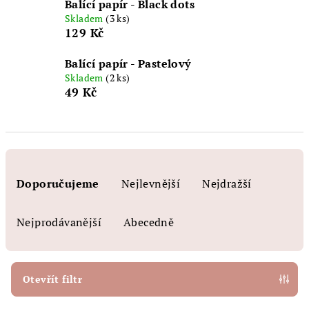
Balící papír - Black dots
Skladem
(3 ks)
129 Kč
Balící papír - Pastelový
Skladem
(2 ks)
49 Kč
Ř
a
Doporučujeme
Nejlevnější
Nejdražší
z
e
Nejprodávanější
Abecedně
n
í
p
Otevřít filtr
r