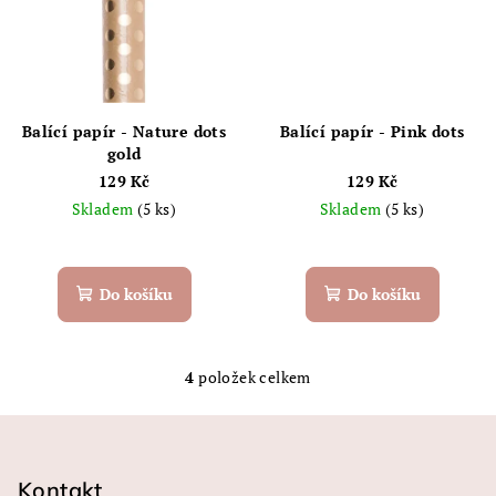
Balící papír - Nature dots
Balící papír - Pink dots
gold
129 Kč
129 Kč
Skladem
(5 ks)
Skladem
(5 ks)
Do košíku
Do košíku
4
položek celkem
O
v
Z
l
á
á
p
Kontakt
d