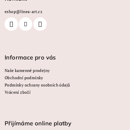
a
a
c
eshop
@
linea-art.cz
t
í
í
p
r
v
k
y
Informace pro vás
v
ý
Naše kamenné prodejny
p
Obchodní podmínky
i
s
Podmínky ochrany osobních údajů
u
Vrácení zboží
Přijímáme online platby