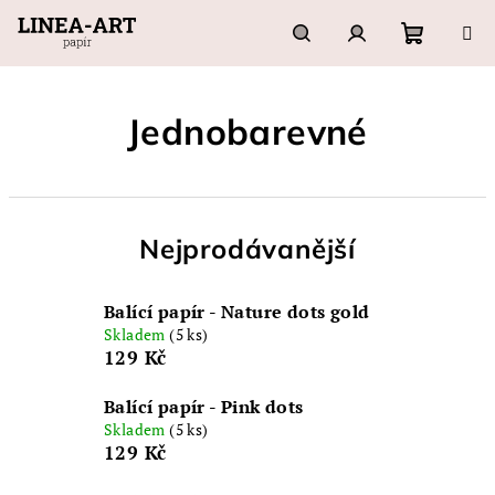
Přejít
na
obsah
Nákupn
Hledat
Přihlášení
Jednobarevné
košík
Nejprodávanější
Balící papír - Nature dots gold
Skladem
(5 ks)
129 Kč
Balící papír - Pink dots
Skladem
(5 ks)
129 Kč