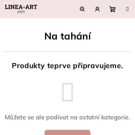
Přejít
na
obsah
Nákupn
Hledat
Přihlášení
Na tahání
košík
Produkty teprve připravujeme.
Můžete se ale podívat na ostatní kategorie.