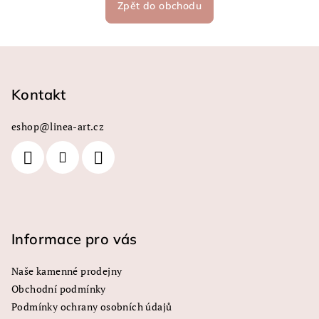
Zpět do obchodu
Z
á
p
Kontakt
a
eshop
@
linea-art.cz
t
í
Informace pro vás
Naše kamenné prodejny
Obchodní podmínky
Podmínky ochrany osobních údajů