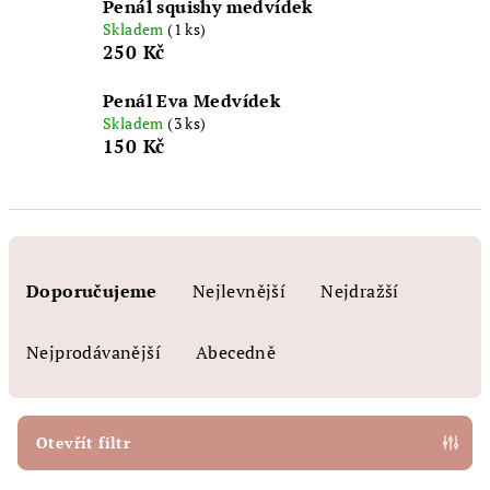
Penál squishy medvídek
Skladem
(1 ks)
250 Kč
Penál Eva Medvídek
Skladem
(3 ks)
150 Kč
Ř
a
Doporučujeme
Nejlevnější
Nejdražší
z
e
Nejprodávanější
Abecedně
n
í
p
Otevřít filtr
r