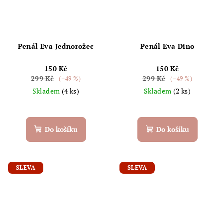
Penál Eva Jednorožec
Penál Eva Dino
150 Kč
150 Kč
299 Kč
299 Kč
(–49 %)
(–49 %)
Skladem
(4 ks)
Skladem
(2 ks)
Průměrné
hodnocení
produktu
Do košíku
Do košíku
je
5,0
z
5
SLEVA
SLEVA
hvězdiček.