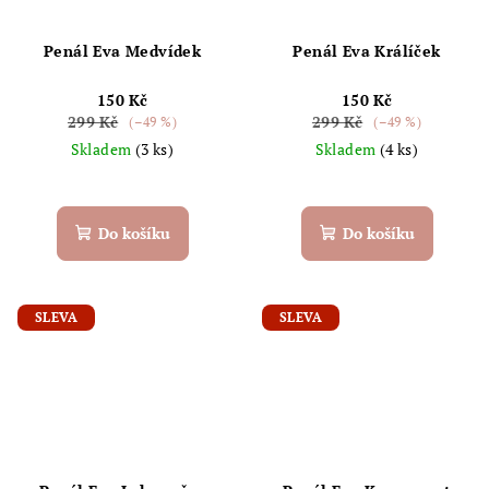
Penál Eva Medvídek
Penál Eva Králíček
150 Kč
150 Kč
299 Kč
299 Kč
(–49 %)
(–49 %)
Skladem
(3 ks)
Skladem
(4 ks)
Do košíku
Do košíku
SLEVA
SLEVA