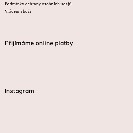
s
Podmínky ochrany osobních údajů
u
Vrácení zboží
Přijímáme online platby
Instagram