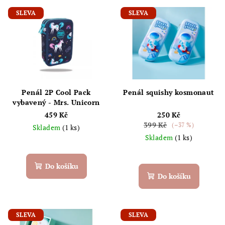
V
o
SLEVA
SLEVA
ý
d
p
u
i
k
s
t
p
ů
r
Penál 2P Cool Pack
Penál squishy kosmonaut
o
vybavený - Mrs. Unicorn
459 Kč
250 Kč
d
399 Kč
(–37 %)
Skladem
(1 ks)
u
Skladem
(1 ks)
k
t
Do košíku
ů
Do košíku
SLEVA
SLEVA