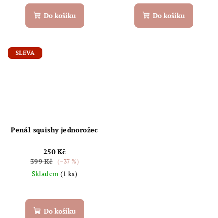
Do košíku
Do košíku
SLEVA
Penál squishy jednorožec
250 Kč
399 Kč
(–37 %)
Skladem
(1 ks)
Do košíku