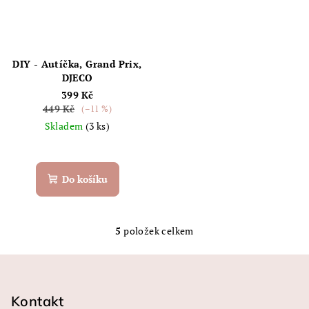
DIY - Autíčka, Grand Prix,
DJECO
399 Kč
449 Kč
(–11 %)
Skladem
(3 ks)
Do košíku
5
položek celkem
O
v
Z
l
á
á
p
Kontakt
d