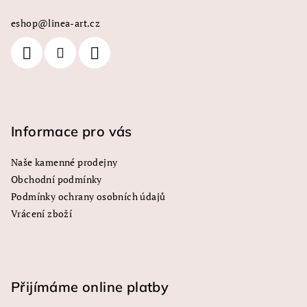
a
a
c
eshop
@
linea-art.cz
t
í
í
p
r
v
k
y
Informace pro vás
v
ý
Naše kamenné prodejny
p
Obchodní podmínky
i
s
Podmínky ochrany osobních údajů
u
Vrácení zboží
Přijímáme online platby