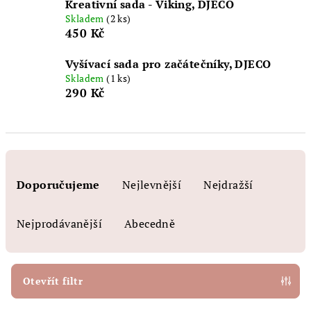
Kreativní sada - Viking, DJECO
Skladem
(2 ks)
450 Kč
Vyšívací sada pro začátečníky, DJECO
Skladem
(1 ks)
290 Kč
Ř
a
Doporučujeme
Nejlevnější
Nejdražší
z
e
Nejprodávanější
Abecedně
n
í
p
Otevřít filtr
r