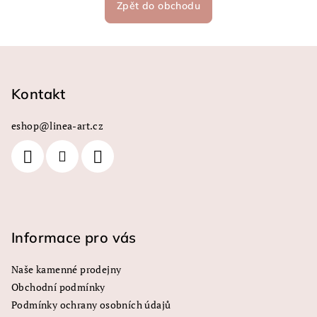
Zpět do obchodu
Z
á
p
Kontakt
a
eshop
@
linea-art.cz
t
í
Informace pro vás
Naše kamenné prodejny
Obchodní podmínky
Podmínky ochrany osobních údajů