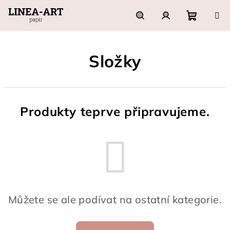
Přejít
na
obsah
Nákupn
Hledat
Přihlášení
Složky
košík
Produkty teprve připravujeme.
Můžete se ale podívat na ostatní kategorie.