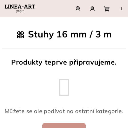
Přejít
na
obsah
Nákupn
Hledat
Přihlášení
🎀 Stuhy 16 mm / 3 m
košík
Produkty teprve připravujeme.
Můžete se ale podívat na ostatní kategorie.