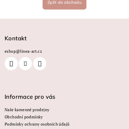
Zpět do obchodu
Z
á
p
Kontakt
a
eshop
@
linea-art.cz
t
í
Informace pro vás
Naše kamenné prodejny
Obchodní podmínky
Podmínky ochrany osobních údajů