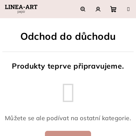
Přejít
na
obsah
Nákupn
Hledat
Přihlášení
Odchod do důchodu
košík
Produkty teprve připravujeme.
Můžete se ale podívat na ostatní kategorie.