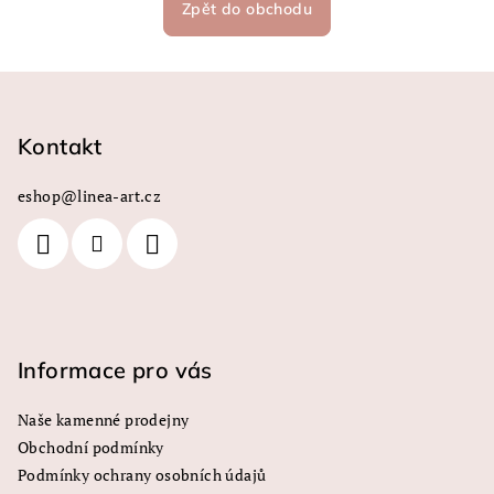
Zpět do obchodu
Z
á
p
Kontakt
a
eshop
@
linea-art.cz
t
í
Informace pro vás
Naše kamenné prodejny
Obchodní podmínky
Podmínky ochrany osobních údajů