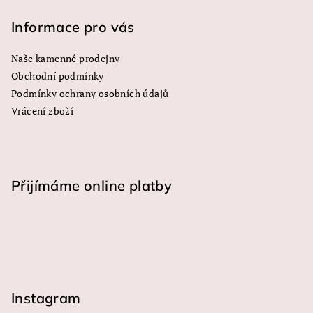
y
Informace pro vás
v
ý
Naše kamenné prodejny
p
Obchodní podmínky
i
s
Podmínky ochrany osobních údajů
u
Vrácení zboží
Přijímáme online platby
Instagram