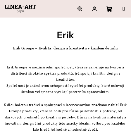
Přejít
na
obsah
Nákupn
Hledat
Přihlášení
Erik
košík
Erik Groupe – Kvalita, design a kreativita v každém detailu
Erik Groupe je mezinárodní společnost, která se zaměřuje na tvorbu a
distribuci širokého spektra produktů, jež spojují kvalitní design s
kreativitou.
Společnost je známá svou schopností vytvářet produkty, které oslovují
širokou veřejnost a vynikají precizním zpracováním.
S dlouholetou tradicí a spoluprací s licencovanými značkami nabízí Erik
Groupe produkty, které se hodí pro různé příležitosti a potřeby, od
dárkových předmětů po kreativní potřeby. Důraz na kvalitní materiály a
inovativní design činí produkty této značky ideální volbou pro každého,
kdo hledá jedinečné a hodnotné zboží.