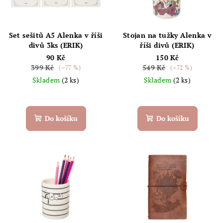
s
u
p
k
r
Set sešitů A5 Alenka v říši
Stojan na tužky Alenka v
t
o
divů 3ks (ERIK)
říši divů (ERIK)
ů
90 Kč
150 Kč
d
399 Kč
549 Kč
(–77 %)
(–72 %)
u
Skladem
(2 ks)
Skladem
(2 ks)
k
t
ů
Do košíku
Do košíku