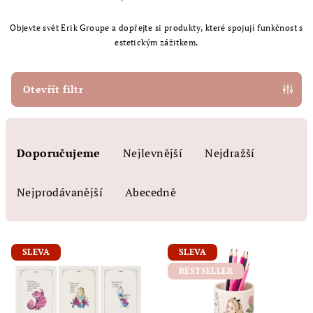
Objevte svět Erik Groupe a dopřejte si produkty, které spojují funkčnost s
estetickým zážitkem.
Otevřít filtr
Ř
a
Doporučujeme
Nejlevnější
Nejdražší
z
e
Nejprodávanější
Abecedně
n
í
V
p
SLEVA
SLEVA
ý
r
BESTSELLER
p
o
i
d