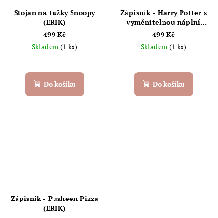
Stojan na tužky Snoopy
Zápisník - Harry Potter s
(ERIK)
vyměnitelnou náplní
měkká koženka (ERIK)
499 Kč
499 Kč
Skladem
(1 ks)
Skladem
(1 ks)
Do košíku
Do košíku
Zápisník - Pusheen Pizza
(ERIK)