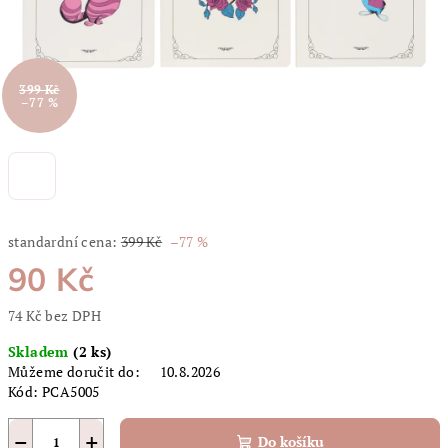
399 Kč
–77 %
standardní cena:
399 Kč
–77 %
90 Kč
74 Kč bez DPH
Měrná
Skladem
(2 ks)
cena:
Můžeme doručit do:
10.8.2026
Kód:
PCA5005
−
+
Do košíku