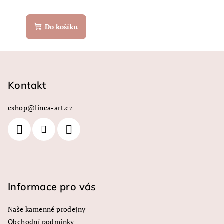
Do košíku
Z
á
p
Kontakt
a
eshop
@
linea-art.cz
t
í
Informace pro vás
Naše kamenné prodejny
Obchodní podmínky