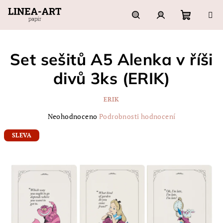
Přejít
na
obsah
Nákupn
Hledat
Přihlášení
Set sešitů A5 Alenka v říši
košík
divů 3ks (ERIK)
ERIK
Průměrné
Neohodnoceno
Podrobnosti hodnocení
hodnocení
produktu
SLEVA
je
0,0
z
5
hvězdiček.