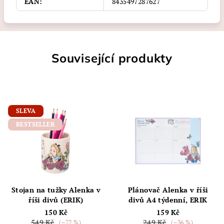
EAN
:
8435497287627
Související produkty
SLEVA
BESTSELLER
Stojan na tužky Alenka v
Plánovač Alenka v říši
říši divů (ERIK)
divů A4 týdenní, ERIK
150 Kč
159 Kč
549 Kč
249 Kč
(–72 %)
(–36 %)