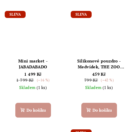
5,0
z
5
SLEVA
SLEVA
hvězdiček.
Mini market -
Silikonové pouzdro -
JABADABADO
Medvídek, THE ZOO
FAMILY
1 499 Kč
459 Kč
1 799 Kč
799 Kč
(–16 %)
(–42 %)
Skladem
(1 ks)
Skladem
(1 ks)
Do košíku
Do košíku