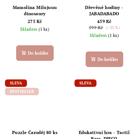
Mamolína Milujuuu
Dřevěné hodiny -
dinosaury
JABADABADO
275 Kč
459 Kč
599 Kč
(–23 %)
Skladem
(1 ks)
Skladem
(1 ks)
Do košíku
Do košíku
SLEVA
SLEVA
BESTSELLER
Puzzle Čaroděj 80 ks
Edukativní hra - Tactil
Bzzz, DJECO