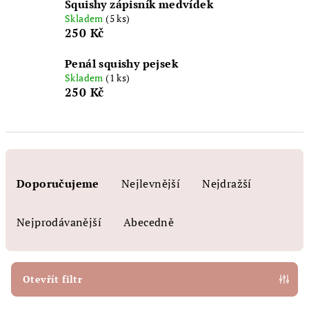
Squishy zápisník medvídek
Skladem
(5 ks)
250 Kč
Penál squishy pejsek
Skladem
(1 ks)
250 Kč
Ř
a
Doporučujeme
Nejlevnější
Nejdražší
z
e
Nejprodávanější
Abecedně
n
í
p
Otevřít filtr
r