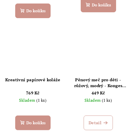
Do košíku
Do košíku
Kreativní papírové koláže
Pěnový meč pro děti -
růžový, modrý - Konges
Sløjd
769 Kč
449 Kč
Skladem
(1 ks)
Skladem
(1 ks)
Průměrné
hodnocení
produktu
Do košíku
Detail
je