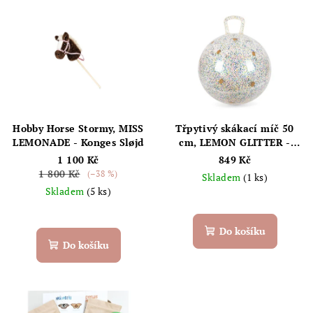
V
o
ý
d
p
u
i
k
s
t
p
ů
r
Hobby Horse Stormy, MISS
Třpytivý skákací míč 50
o
LEMONADE - Konges Sløjd
cm, LEMON GLITTER -
Konges Sløjd
1 100 Kč
849 Kč
d
1 800 Kč
(–38 %)
Skladem
(1 ks)
u
Skladem
(5 ks)
k
t
Do košíku
ů
Do košíku