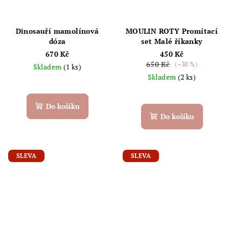
Dinosauří mamolínová
MOULIN ROTY Promítací
dóza
set Malé říkanky
670 Kč
450 Kč
650 Kč
(–30 %)
Skladem
(1 ks)
Skladem
(2 ks)
Do košíku
Do košíku
SLEVA
SLEVA