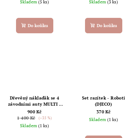
Skladem
(5 ks)
Skladem
(3 ks)
Do košíku
Do košíku
Dřevěný náklaďák se 4
Set razítek - Roboti
závodními auty MULTI -
(DJECO)
Konges Sløjd
900 Kč
370 Kč
1 400 Kč
(–35 %)
Skladem
(1 ks)
Skladem
(1 ks)