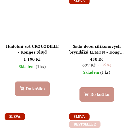
SLEVA
Hudební set CROCODILLE
Sada dvou silikonových
- Konges Sløjd
bryndáků LEMON - Konges
Sløjd
1 190 Kč
450 Kč
699 Kč
(–35 %)
Skladem
(1 ks)
Skladem
(1 ks)
Do košíku
Do košíku
SLEVA
SLEVA
BESTSELLER