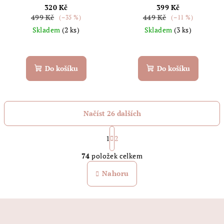
320 Kč
399 Kč
499 Kč
449 Kč
(–35 %)
(–11 %)
Skladem
(2 ks)
Skladem
(3 ks)
Do košíku
Do košíku
Načíst 26 dalších
S
t
1
2
O
r
74
položek celkem
á
v
n
l
Nahoru
k
á
o
d
v
Z
a
á
n
á
c