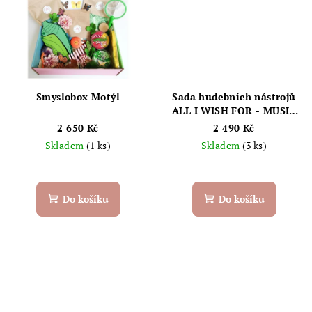
Smyslobox Motýl
Sada hudebních nástrojů
ALL I WISH FOR - MUSIC
FSC, brown - Konges Sløjd
2 650 Kč
2 490 Kč
Skladem
(1 ks)
Skladem
(3 ks)
Do košíku
Do košíku