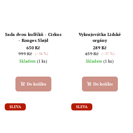
Sada dvou kufříků - Cirkus
Vykrajovátka Lidské
- Konges Sløjd
orgány
650 Kč
289 Kč
999 Kč
459 Kč
(–34 %)
(–37 %)
Skladem
(1 ks)
Skladem
(1 ks)
Do košíku
Do košíku
SLEVA
SLEVA