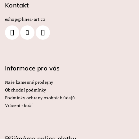
í
í
p
Kontakt
p
a
r
eshop
@
linea-art.cz
t
v
í
k
y
v
ý
p
i
Informace pro vás
s
u
Naše kamenné prodejny
Obchodní podmínky
Podmínky ochrany osobních údajů
Vrácení zboží
Přijímáme online platby