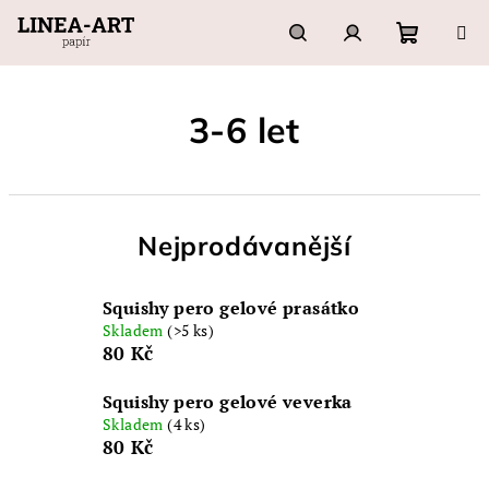
Přejít
na
obsah
Nákupn
Hledat
Přihlášení
3-6 let
košík
Nejprodávanější
Squishy pero gelové prasátko
Skladem
(>5 ks)
80 Kč
Squishy pero gelové veverka
Skladem
(4 ks)
80 Kč