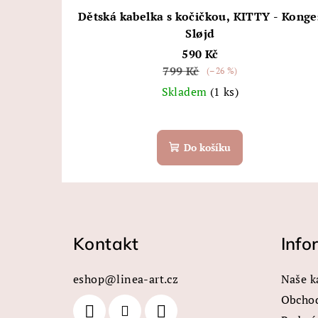
Dětská kabelka s kočičkou, KITTY - Konge
Sløjd
590 Kč
799 Kč
(–26 %)
Skladem
(1 ks)
Do košíku
Z
á
Kontakt
Info
p
a
eshop
@
linea-art.cz
Naše k
t
Obcho