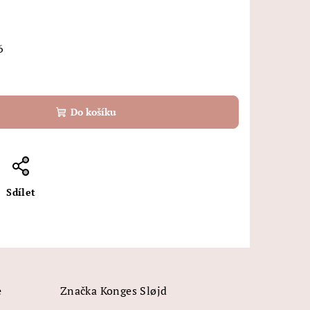
6
Do košíku
Sdílet
e
Značka
Konges Sløjd