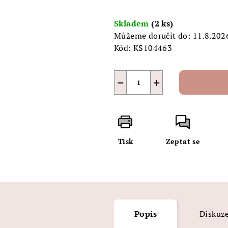
5
Měrná
hvězdiček.
cena:
Skladem
(2 ks)
Můžeme doručit do:
11.8.202
Kód:
KS104463
−
+
Tisk
Zeptat se
Popis
Diskuz