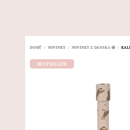
Přejít
na
obsah
DOMŮ
/
NOVINKY
/
NOVINKY Z DÁNSKA 🤩
/
KAL
BESTSELLER