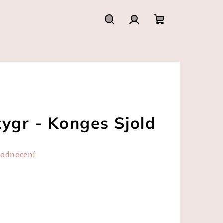
Hledat
Přihlášení
Nákupní
košík
tygr - Konges Sjold
hodnocení