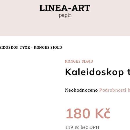
EIDOSKOP TYGR - KONGES SJOLD
KONGES SLØJD
Kaleidoskop 
Průměrné
Neohodnoceno
Podrobnosti 
hodnocení
produktu
180 Kč
je
0,0
z
149 Kč bez DPH