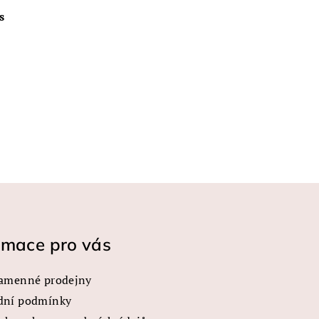
s
rmace pro vás
amenné prodejny
dní podmínky