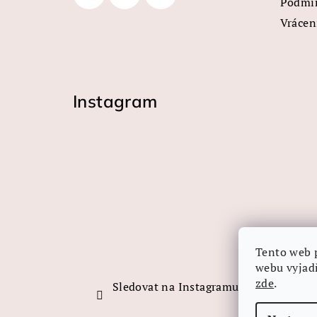
Podmín
í
Vrácen
Instagram
Tento web 
webu vyjadř
zde
.
Sledovat na Instagramu