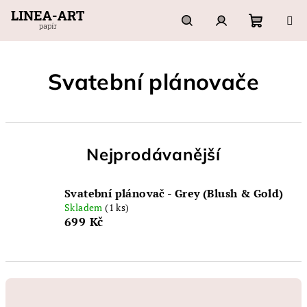
Přejít
na
obsah
Nákupn
Hledat
Přihlášení
Svatební plánovače
košík
Nejprodávanější
Svatební plánovač - Grey (Blush & Gold)
Skladem
(1 ks)
699 Kč
Ř