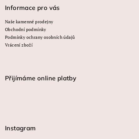
y
Informace pro vás
v
ý
Naše kamenné prodejny
p
Obchodní podmínky
i
s
Podmínky ochrany osobních údajů
u
Vrácení zboží
Přijímáme online platby
Instagram