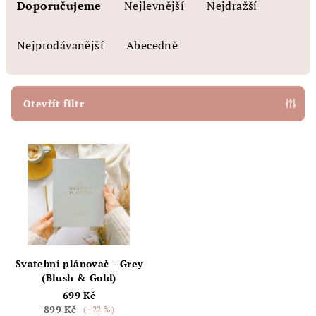
a
Doporučujeme
Nejlevnější
Nejdražší
z
e
Nejprodávanější
Abecedně
n
í
p
Otevřít filtr
r
V
o
ý
d
p
u
i
k
s
t
p
ů
r
Svatební plánovač - Grey
o
(Blush & Gold)
699 Kč
d
899 Kč
(–22 %)