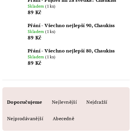
Přání - Půjdeš mi za svědka? Chaukiss
Skladem
(1 ks)
89 Kč
Přání - Všechno nejlepší 90, Chaukiss
Skladem
(1 ks)
89 Kč
Přání - Všechno nejlepší 80, Chaukiss
Skladem
(1 ks)
89 Kč
Ř
a
Doporučujeme
Nejlevnější
Nejdražší
z
e
Nejprodávanější
Abecedně
n