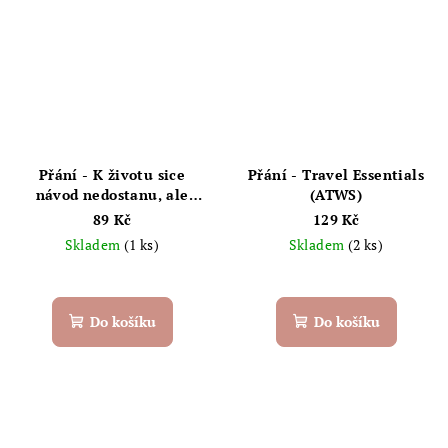
Přání - K životu sice
Přání - Travel Essentials
návod nedostanu, ale
(ATWS)
aspoň mám mámu, která
89 Kč
129 Kč
vždycky skvěle poradí.
Skladem
(1 ks)
Skladem
(2 ks)
Chaukiss
Do košíku
Do košíku