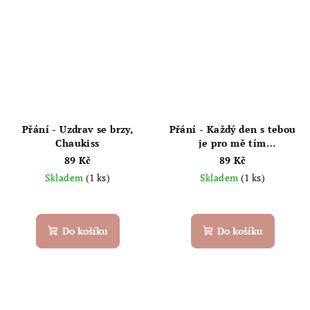
Přání - Uzdrav se brzy,
Přání - Každý den s tebou
Chaukiss
je pro mě tím
nejbáječnějším dárkem.
89 Kč
89 Kč
Krásné výročí. Chaukiss
Skladem
(1 ks)
Skladem
(1 ks)
Do košíku
Do košíku