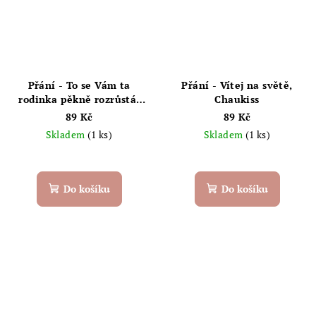
Přání - To se Vám ta
Přání - Vítej na světě,
rodinka pěkně rozrůstá,
Chaukiss
Chaukiss
89 Kč
89 Kč
Skladem
(1 ks)
Skladem
(1 ks)
Do košíku
Do košíku