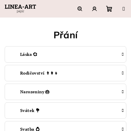
Přejít
na
obsah
Nákupn
Hledat
Přihlášení
Přání
košík
Láska 💞
Rodičovství 👨‍👩‍👦
Narozeniny 🎂
Svátek 💐
Svatba 💍