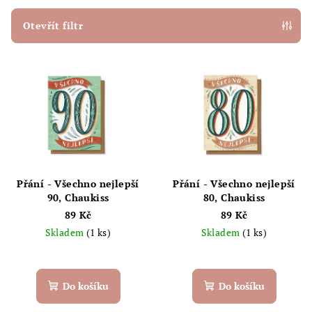
í
p
Otevřít filtr
r
V
o
ý
d
p
u
i
k
s
t
p
ů
r
Přání - Všechno nejlepší
Přání - Všechno nejlepší
o
90, Chaukiss
80, Chaukiss
89 Kč
89 Kč
d
Skladem
(1 ks)
Skladem
(1 ks)
u
k
t
Do košíku
Do košíku
ů