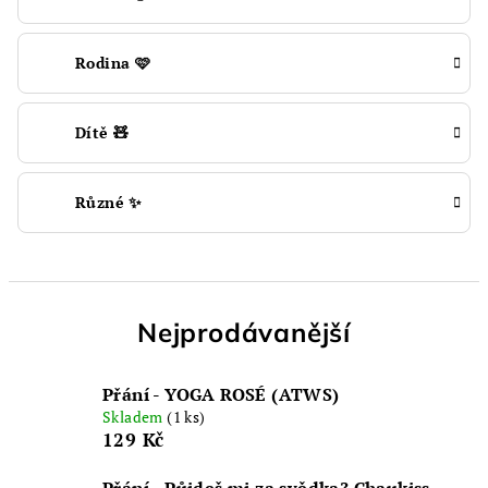
Rodina 🩷
Dítě 🧸
Různé ✨
Nejprodávanější
Přání - YOGA ROSÉ (ATWS)
Skladem
(1 ks)
129 Kč