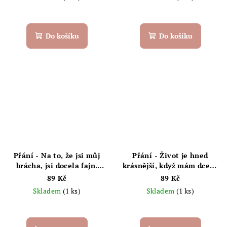
Do košíku
Do košíku
Přání - Na to, že jsi můj
Přání - Život je hned
brácha, jsi docela fajn.
krásnější, když mám dceru
Chaukiss
jako jsi ty
89 Kč
89 Kč
Skladem
(1 ks)
Skladem
(1 ks)