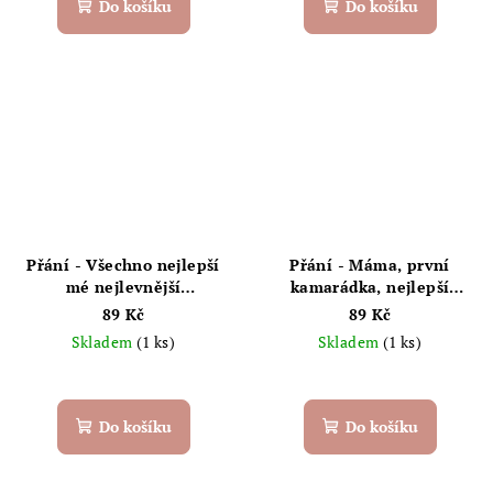
Do košíku
Do košíku
Přání - Všechno nejlepší
Přání - Máma, první
mé nejlevnější
kamarádka, nejlepší
terapeutce, nejlepší
kamarádka a hlavně
89 Kč
89 Kč
učitelce... Chaukiss
kamarádka navždy.
Skladem
(1 ks)
Skladem
(1 ks)
Chaukiss
Do košíku
Do košíku