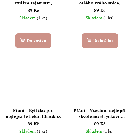
strážce tajemství,
celého svého srdce,
průvodce životem a
Chaukiss
89 Kč
89 Kč
nejbáječnější babička na
Skladem
(1 ks)
Skladem
(1 ks)
světě
Do košíku
Do košíku
Přání - Kytičku pro
Přání - Všechno nejlepší
nejlepší tetičku, Chaukiss
skvělému strýčkovi,
Chaukiss
89 Kč
89 Kč
Skladem
(1 ks)
Skladem
(1 ks)