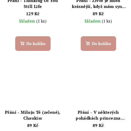
Přání - Thinking Of You
Přání - Život je hned
Still Life
krásnější, když mám syna
jako jsi ty
129 Kč
89 Kč
Skladem
(1 ks)
Skladem
(1 ks)
Do košíku
Do košíku
Přání - Miluju Tě (zelené),
Přání - V některých
Chaukiss
pohádkách princezna
nepotřebuje prince,
89 Kč
89 Kč
Chaukiss