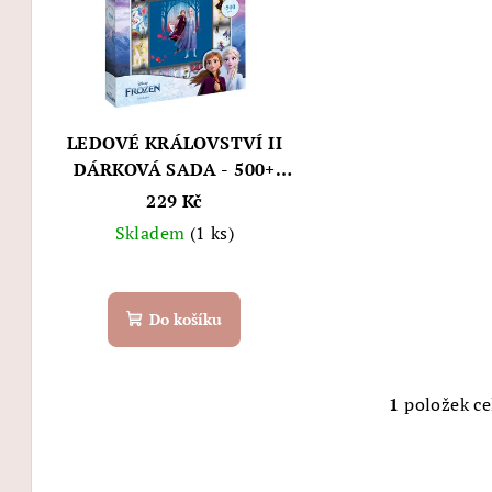
p
r
i
o
s
d
p
u
LEDOVÉ KRÁLOVSTVÍ II
r
DÁRKOVÁ SADA - 500+
k
SAMOLEPEK
229 Kč
o
t
Skladem
(1 ks)
d
ů
u
Do košíku
k
t
1
položek c
O
ů
v
l