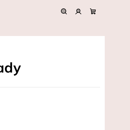
Hledat
Přihlášení
Nákupní
košík
ady