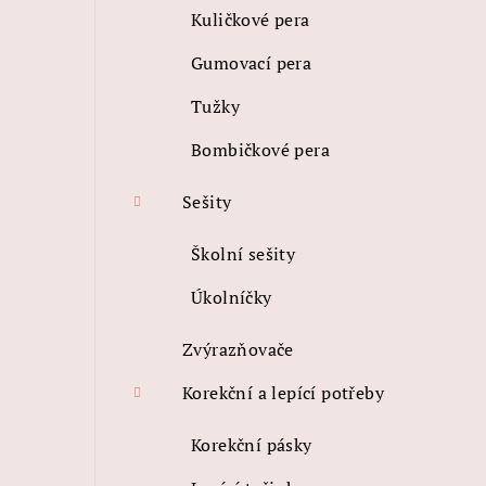
n
Kuličkové pera
í
Gumovací pera
p
Tužky
a
Bombičkové pera
n
e
Sešity
l
Školní sešity
Úkolníčky
Zvýrazňovače
Korekční a lepící potřeby
Korekční pásky