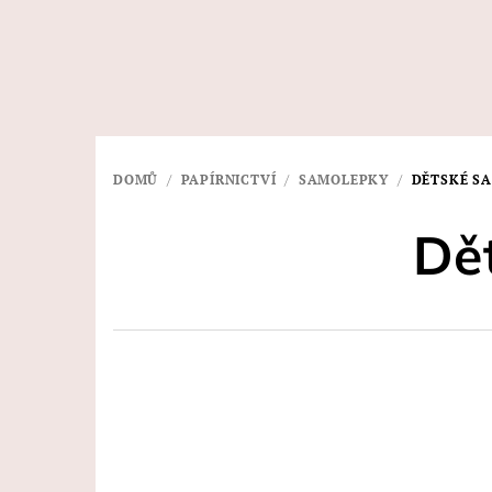
Přejít
na
obsah
DOMŮ
/
PAPÍRNICTVÍ
/
SAMOLEPKY
/
DĚTSKÉ S
Dě