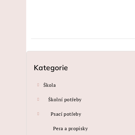
P
o
Kategorie
Přeskočit
kategorie
s
Škola
t
r
Školní potřeby
a
Psací potřeby
n
Pera a propisky