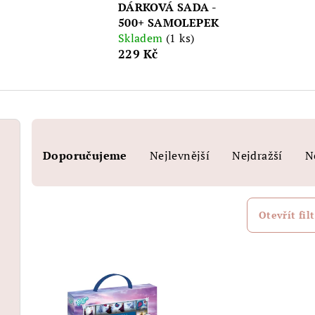
DÁRKOVÁ SADA -
500+ SAMOLEPEK
Skladem
(1 ks)
229 Kč
Ř
Doporučujeme
Nejlevnější
Nejdražší
N
a
z
e
Otevřít filt
n
V
í
ý
p