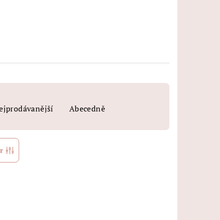
ejprodávanější
Abecedně
r