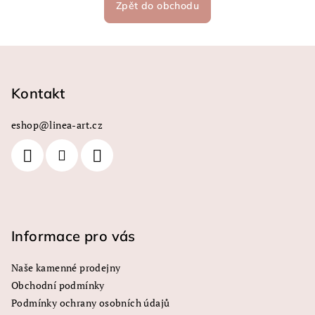
Zpět do obchodu
Z
á
p
Kontakt
a
eshop
@
linea-art.cz
t
í
Informace pro vás
Naše kamenné prodejny
Obchodní podmínky
Podmínky ochrany osobních údajů