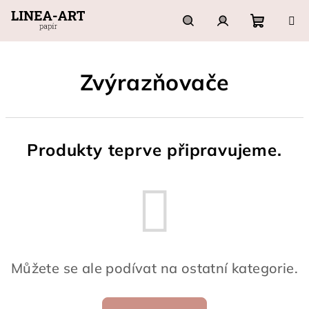
Přejít
na
obsah
Nákupn
Hledat
Přihlášení
Zvýrazňovače
košík
Produkty teprve připravujeme.
Můžete se ale podívat na ostatní kategorie.