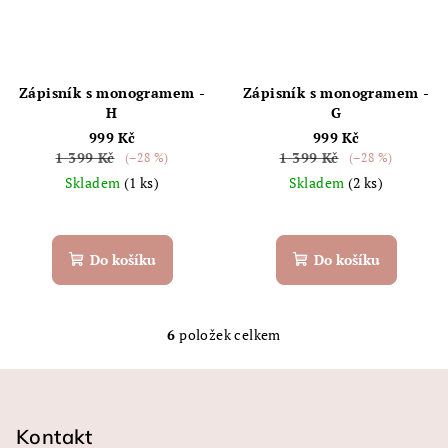
Zápisník s monogramem -
Zápisník s monogramem -
H
G
999 Kč
999 Kč
1 399 Kč
1 399 Kč
(–28 %)
(–28 %)
Skladem
(1 ks)
Skladem
(2 ks)
Do košíku
Do košíku
6
položek celkem
O
v
Z
l
á
á
p
Kontakt
d