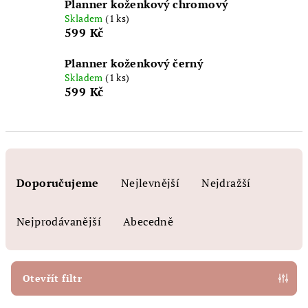
Planner koženkový chromový
Skladem
(1 ks)
599 Kč
Planner koženkový černý
Skladem
(1 ks)
599 Kč
Ř
a
Doporučujeme
Nejlevnější
Nejdražší
z
e
Nejprodávanější
Abecedně
n
í
p
Otevřít filtr
r