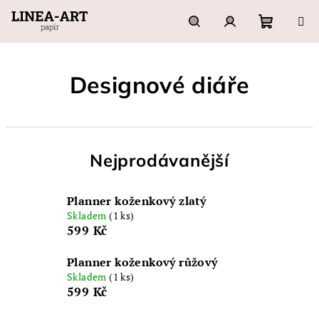
Přejít
na
obsah
Nákupn
Hledat
Přihlášení
Designové diáře
košík
Nejprodávanější
Planner koženkový zlatý
Skladem
(1 ks)
599 Kč
Planner koženkový růžový
Skladem
(1 ks)
599 Kč