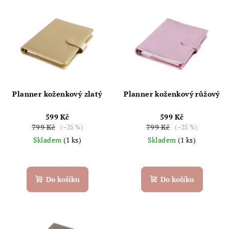
V
o
ý
d
p
u
i
k
s
t
p
ů
r
Planner koženkový zlatý
Planner koženkový růžový
o
599 Kč
599 Kč
d
799 Kč
799 Kč
(–25 %)
(–25 %)
u
Skladem
(1 ks)
Skladem
(1 ks)
k
t
ů
Do košíku
Do košíku