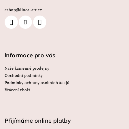
a
a
c
eshop
@
linea-art.cz
t
í
í
p
r
v
k
y
Informace pro vás
v
ý
Naše kamenné prodejny
p
Obchodní podmínky
i
s
Podmínky ochrany osobních údajů
u
Vrácení zboží
Přijímáme online platby