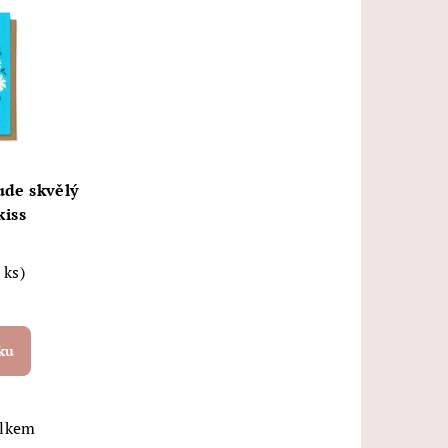
ude skvělý
kiss
 ks)
ku
elkem