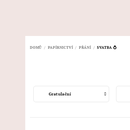
Přejít
na
obsah
DOMŮ
/
PAPÍRNICTVÍ
/
PŘÁNÍ
/
SVATBA 💍
Gratulační