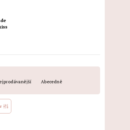
ude
kiss
ejprodávanější
Abecedně
r