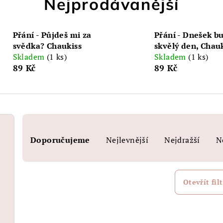
Nejprodávanější
Přání - Půjdeš mi za
Přání - Dnešek b
svědka? Chaukiss
skvělý den, Chau
Skladem
(1 ks)
Skladem
(1 ks)
89 Kč
89 Kč
Ř
Doporučujeme
Nejlevnější
Nejdražší
N
a
z
e
Otevřít filt
n
V
í