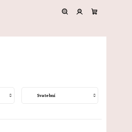
Hledat
Přihlášení
Nákupní
košík
Svatební