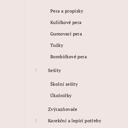
n
Pera a propisky
n
Kuličkové pera
í
Gumovací pera
p
Tužky
a
Bombičkové pera
n
e
Sešity
l
Školní sešity
Úkolníčky
Zvýrazňovače
Korekční a lepící potřeby