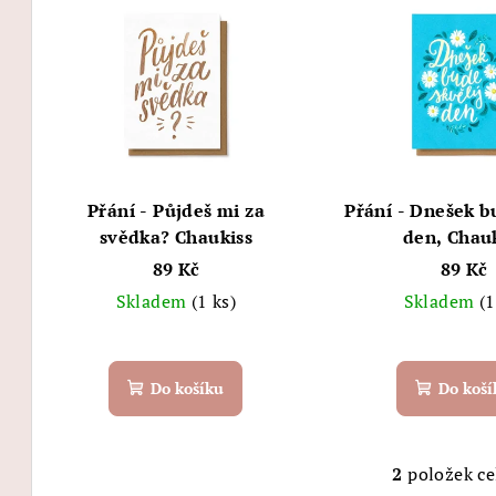
ý
p
p
r
i
o
s
d
p
u
Přání - Půjdeš mi za
Přání - Dnešek b
r
svědka? Chaukiss
den, Chau
k
89 Kč
89 Kč
o
t
Skladem
(1 ks)
Skladem
(1
d
ů
u
Do košíku
Do koší
k
t
2
položek c
O