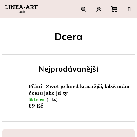
Přejít
na
obsah
Nákupn
Hledat
Přihlášení
Dcera
košík
Nejprodávanější
Přání - Život je hned krásnější, když mám
dceru jako jsi ty
Skladem
(1 ks)
89 Kč
Ř