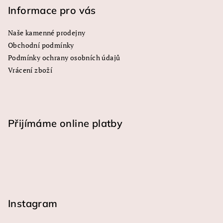
y
Informace pro vás
v
ý
Naše kamenné prodejny
p
Obchodní podmínky
i
s
Podmínky ochrany osobních údajů
u
Vrácení zboží
Přijímáme online platby
Instagram