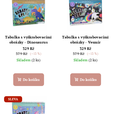
ý
d
p
u
i
k
s
t
p
ů
r
Tabulka s vyškrabovacími
Tabulka s vyškrabovacími
o
obrázky - Dinosaurus
obrázky - Vesmír
329 Kč
329 Kč
d
379 Kč
379 Kč
(–13 %)
(–13 %)
u
Skladem
(2 ks)
Skladem
(2 ks)
k
t
ů
Do košíku
Do košíku
SLEVA