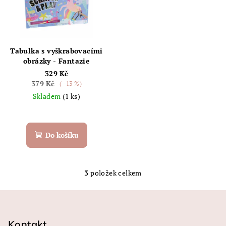
Tabulka s vyškrabovacími
obrázky - Fantazie
329 Kč
379 Kč
(–13 %)
Skladem
(1 ks)
Do košíku
3
položek celkem
O
v
Z
l
á
á
p
Kontakt
d