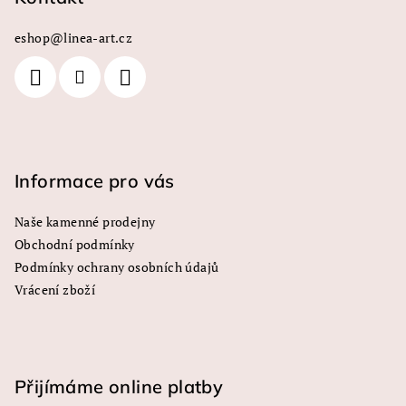
a
a
c
eshop
@
linea-art.cz
t
í
í
p
r
v
k
y
Informace pro vás
v
ý
Naše kamenné prodejny
p
Obchodní podmínky
i
s
Podmínky ochrany osobních údajů
u
Vrácení zboží
Přijímáme online platby