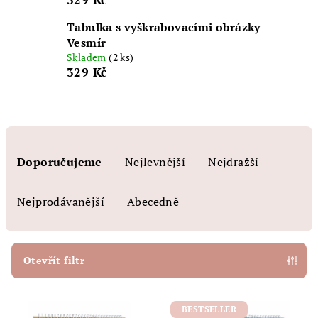
Tabulka s vyškrabovacími obrázky -
Vesmír
Skladem
(2 ks)
329 Kč
Ř
a
Doporučujeme
Nejlevnější
Nejdražší
z
e
Nejprodávanější
Abecedně
n
í
p
Otevřít filtr
r
V
o
BESTSELLER