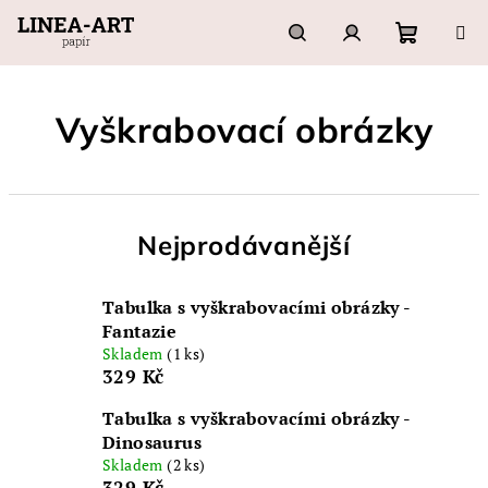
Přejít
na
obsah
Nákupn
Hledat
Přihlášení
Vyškrabovací obrázky
košík
Nejprodávanější
Tabulka s vyškrabovacími obrázky -
Fantazie
Skladem
(1 ks)
329 Kč
Tabulka s vyškrabovacími obrázky -
Dinosaurus
Skladem
(2 ks)
329 Kč