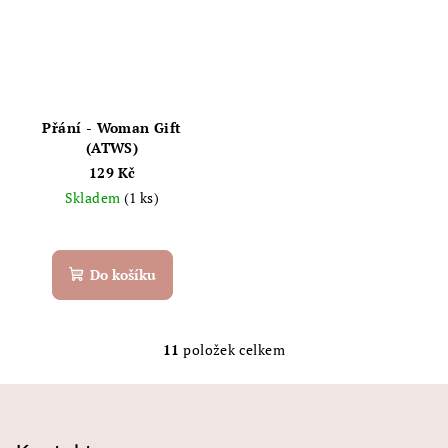
Přání - Woman Gift
(ATWS)
129 Kč
Skladem
(1 ks)
Do košíku
11
položek celkem
O
v
Z
l
á
á