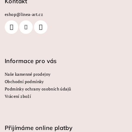
p
Kontakt
d
a
a
c
eshop
@
linea-art.cz
t
í
í
p
r
v
k
y
Informace pro vás
v
ý
Naše kamenné prodejny
p
Obchodní podmínky
i
s
Podmínky ochrany osobních údajů
u
Vrácení zboží
Přijímáme online platby