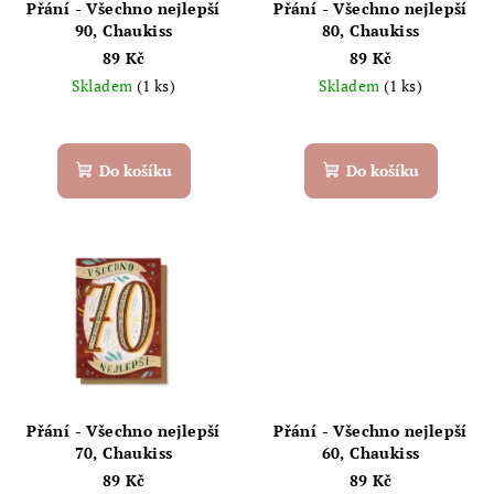
r
Přání - Všechno nejlepší
Přání - Všechno nejlepší
o
90, Chaukiss
80, Chaukiss
89 Kč
89 Kč
d
Skladem
(1 ks)
Skladem
(1 ks)
u
k
t
Do košíku
Do košíku
ů
Přání - Všechno nejlepší
Přání - Všechno nejlepší
70, Chaukiss
60, Chaukiss
89 Kč
89 Kč