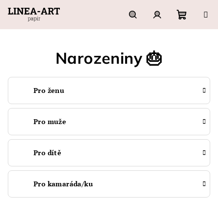
Přejít
na
obsah
Nákupn
Hledat
Přihlášení
Narozeniny 🎂
košík
Pro ženu
Pro muže
Pro dítě
Pro kamaráda/ku