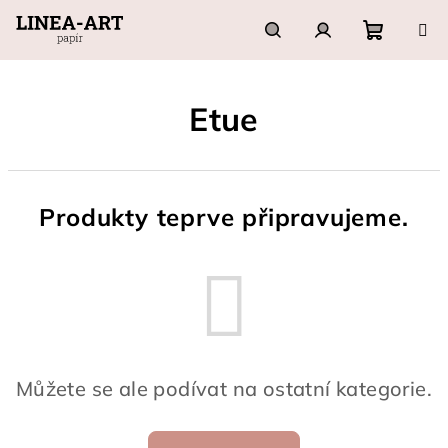
Přejít
na
obsah
Nákupn
Hledat
Přihlášení
Etue
košík
Produkty teprve připravujeme.
Můžete se ale podívat na ostatní kategorie.