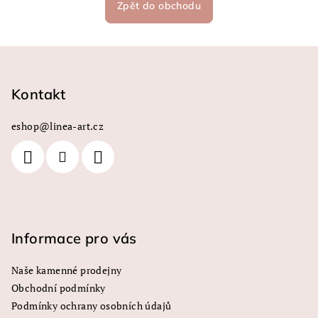
Zpět do obchodu
Z
á
p
Kontakt
a
eshop
@
linea-art.cz
t
í
Informace pro vás
Naše kamenné prodejny
Obchodní podmínky
Podmínky ochrany osobních údajů