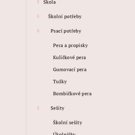
Škola
t
r
Školní potřeby
a
Psací potřeby
n
Pera a propisky
n
Kuličkové pera
í
Gumovací pera
p
Tužky
a
Bombičkové pera
n
e
Sešity
l
Školní sešity
Úkolníčky