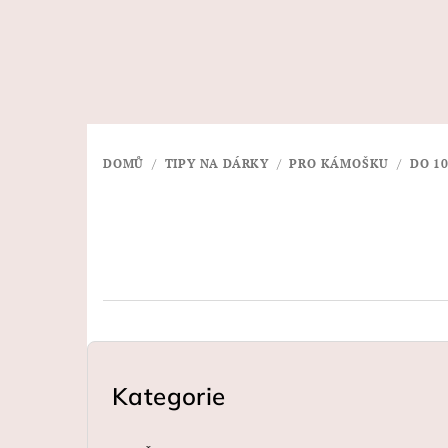
Přejít
na
obsah
DOMŮ
/
TIPY NA DÁRKY
/
PRO KÁMOŠKU
/
DO 10
P
o
Kategorie
Přeskočit
kategorie
s