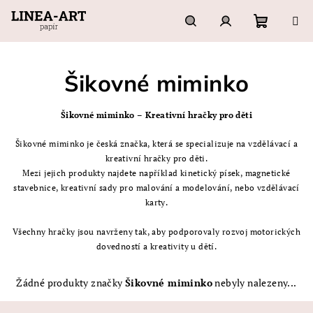
Přejít
na
obsah
Nákupn
Hledat
Přihlášení
Šikovné miminko
košík
Šikovné miminko – Kreativní hračky pro děti
Šikovné miminko je česká značka, která se specializuje na vzdělávací a
kreativní hračky pro děti.
Mezi jejich produkty najdete například kinetický písek, magnetické
stavebnice, kreativní sady pro malování a modelování, nebo vzdělávací
karty.
Všechny hračky jsou navrženy tak, aby podporovaly rozvoj motorických
dovedností a kreativity u dětí.
Žádné produkty značky
Šikovné miminko
nebyly nalezeny...
Z