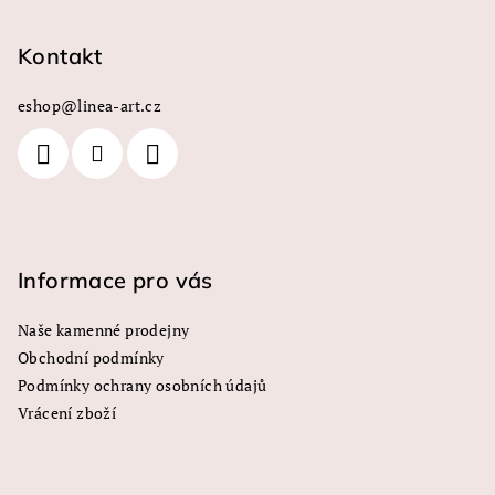
á
p
Kontakt
a
eshop
@
linea-art.cz
t
í
Informace pro vás
Naše kamenné prodejny
Obchodní podmínky
Podmínky ochrany osobních údajů
Vrácení zboží