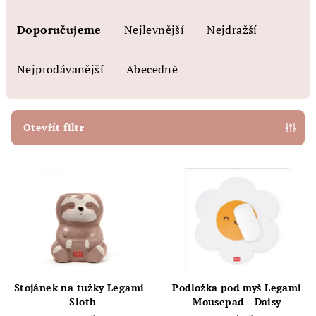
Ř
a
Doporučujeme
Nejlevnější
Nejdražší
z
e
Nejprodávanější
Abecedně
n
í
p
Otevřít filtr
r
V
o
ý
d
p
u
i
k
s
t
p
ů
r
Stojánek na tužky Legami
Podložka pod myš Legami
o
- Sloth
Mousepad - Daisy