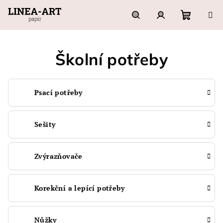
Přejít
na
obsah
Nákupn
Hledat
Přihlášení
Školní potřeby
košík
Psací potřeby
Sešity
Zvýrazňovače
Korekční a lepící potřeby
Nůžky