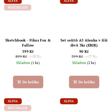
SLEVA
SLEVA
BESTSELLER
Sketchbook - Fíkus Fox &
Set sešitů A5 Alenka v říši
Fallow
divů 3ks (ERIK)
599 Kč
90 Kč
899 Kč
399 Kč
(–33 %)
(–77 %)
Skladem
(1 ks)
Skladem
(2 ks)
Do košíku
Do košíku
SLEVA
SLEVA
BESTSELLER