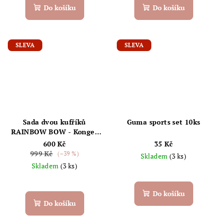
Do košíku
Do košíku
SLEVA
SLEVA
Sada dvou kufříků
Guma sports set 10ks
RAINBOW BOW - Konges
Sløjd
600 Kč
35 Kč
999 Kč
(–39 %)
Skladem
(3 ks)
Skladem
(3 ks)
Do košíku
Do košíku