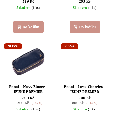
349 Kč
205 Kč
d
Skladem
(1 ks)
Skladem
(1 ks)
u
k
t
Do košíku
Do košíku
ů
SLEVA
SLEVA
Penál - Navy Blazer -
Penál - Love Cherries -
JEUNE PREMIER
JEUNE PREMIER
800 Kč
700 Kč
1 200 Kč
800 Kč
(–33 %)
(–12 %)
Skladem
(1 ks)
Skladem
(1 ks)