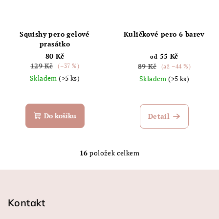
Squishy pero gelové
Kuličkové pero 6 barev
prasátko
80 Kč
55 Kč
od
129 Kč
89 Kč
(–37 %)
(až –44 %)
Skladem
(>5 ks)
Skladem
(>5 ks)
Průměrné
hodnocení
produktu
Do košíku
Detail
je
5,0
z
5
16
položek celkem
O
hvězdiček.
v
Z
l
á
á
p
Kontakt
d
a
a