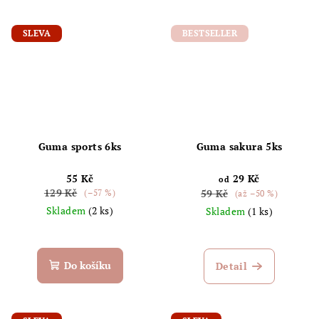
SLEVA
BESTSELLER
Guma sports 6ks
Guma sakura 5ks
55 Kč
29 Kč
od
129 Kč
59 Kč
(–57 %)
(až –50 %)
Skladem
(2 ks)
Skladem
(1 ks)
Do košíku
Detail