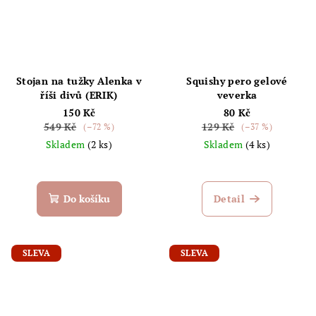
Stojan na tužky Alenka v
Squishy pero gelové
říši divů (ERIK)
veverka
150 Kč
80 Kč
549 Kč
129 Kč
(–72 %)
(–37 %)
Skladem
(2 ks)
Skladem
(4 ks)
Do košíku
Detail
SLEVA
SLEVA