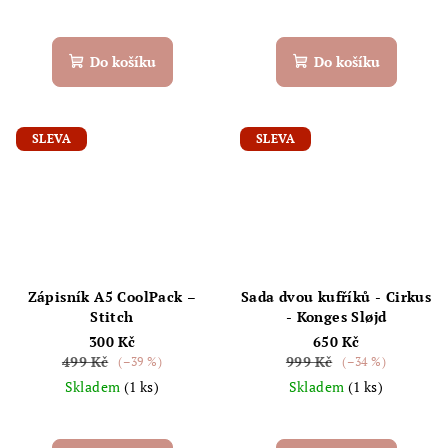
Do košíku
Do košíku
SLEVA
SLEVA
Zápisník A5 CoolPack –
Sada dvou kufříků - Cirkus
Stitch
- Konges Sløjd
300 Kč
650 Kč
499 Kč
999 Kč
(–39 %)
(–34 %)
Skladem
(1 ks)
Skladem
(1 ks)