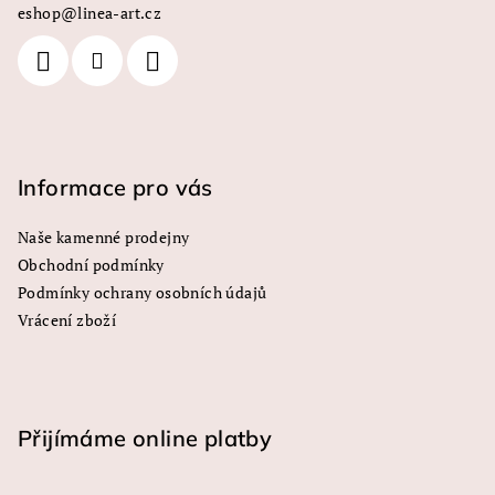
c
eshop
@
linea-art.cz
t
í
í
p
r
v
k
y
Informace pro vás
v
ý
Naše kamenné prodejny
p
Obchodní podmínky
i
s
Podmínky ochrany osobních údajů
u
Vrácení zboží
Přijímáme online platby