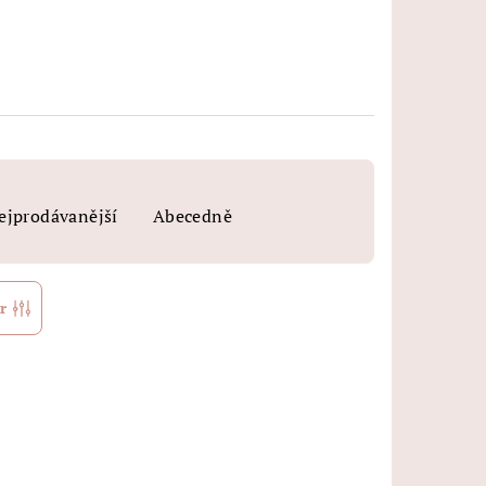
ejprodávanější
Abecedně
r