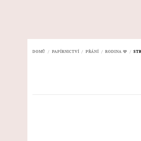
Přejít
na
obsah
DOMŮ
/
PAPÍRNICTVÍ
/
PŘÁNÍ
/
RODINA 🩷
/
ST