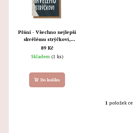
i
o
s
d
p
u
Přání - Všechno nejlepší
r
skvělému strýčkovi,
k
Chaukiss
89 Kč
o
t
Skladem
(1 ks)
d
ů
u
Do košíku
k
t
1
položek c
O
ů
v
l
á