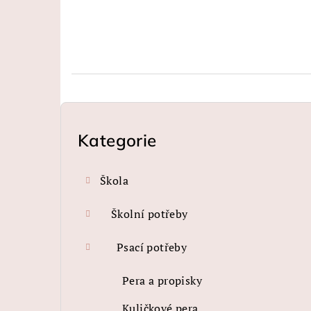
P
o
Kategorie
Přeskočit
kategorie
s
Škola
t
r
Školní potřeby
a
Psací potřeby
n
Pera a propisky
n
Kuličkové pera