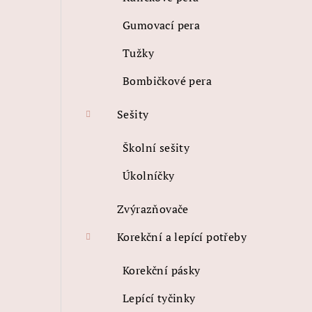
í
Gumovací pera
p
Tužky
a
Bombičkové pera
n
e
Sešity
l
Školní sešity
Úkolníčky
Zvýrazňovače
Korekční a lepící potřeby
Korekční pásky
Lepící tyčinky