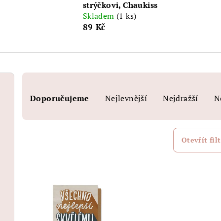
strýčkovi, Chaukiss
Skladem
(1 ks)
89 Kč
Ř
Doporučujeme
Nejlevnější
Nejdražší
N
a
z
e
Otevřít filt
n
V
í
ý
p
p
r