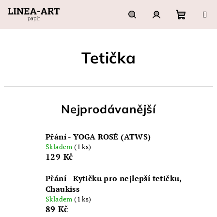
Přejít
na
obsah
Nákupn
Hledat
Přihlášení
Tetička
košík
Nejprodávanější
Přání - YOGA ROSÉ (ATWS)
Skladem
(1 ks)
129 Kč
Přání - Kytičku pro nejlepší tetičku,
Chaukiss
Skladem
(1 ks)
89 Kč