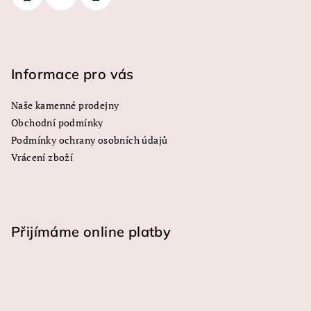
r
v
k
y
Informace pro vás
v
ý
Naše kamenné prodejny
p
Obchodní podmínky
i
s
Podmínky ochrany osobních údajů
u
Vrácení zboží
Přijímáme online platby