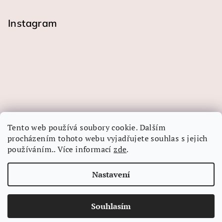
Instagram
Tento web používá soubory cookie. Dalším
procházením tohoto webu vyjadřujete souhlas s jejich
používáním.. Více informací
zde
.
Sledovat na Instagramu
Nastavení
Copyright 2026
LINEA-ART papír
. Všechna práva
vyhrazena.
Souhlasím
Vytvořil Shoptet