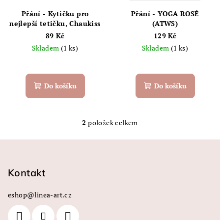
r
Přání - Kytičku pro
Přání - YOGA ROSÉ
o
nejlepší tetičku, Chaukiss
(ATWS)
89 Kč
129 Kč
d
Skladem
(1 ks)
Skladem
(1 ks)
u
k
t
Do košíku
Do košíku
ů
2
položek celkem
O
v
Z
l
á
á
p
Kontakt
d
a
a
c
eshop
@
linea-art.cz
t
í
í
p