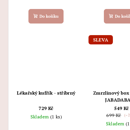
Do košíku
Do koší
SLEVA
Lékařský kufřík - stříbrný
Zmrzlinový box
JABADAB
729 Kč
549 Kč
699 Kč
(–2
Skladem
(1 ks)
Skladem
(1