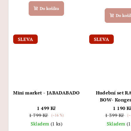
Do košíku
Do koší
SLEVA
SLEVA
Mini market - JABADABADO
Hudební set 
BOW- Konges
1 499 Kč
1 190 K
1 799 Kč
1 399 Kč
(–16 %)
(–
Skladem
(1 ks)
Skladem
(1