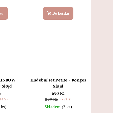
ku
Do košíku
RAINBOW
Hudební set Petite - Konges
 Sløjd
Sløjd
č
690 Kč
899 Kč
14 %)
(–23 %)
 ks)
Skladem
(2 ks)