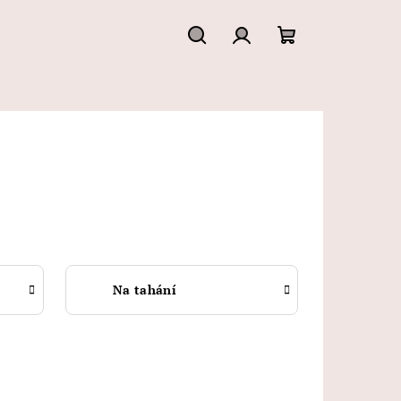
Hledat
Přihlášení
Nákupní
košík
Na tahání