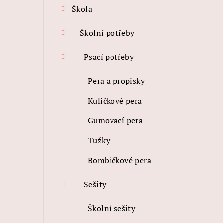
Škola
t
r
Školní potřeby
a
Psací potřeby
n
Pera a propisky
n
Kuličkové pera
í
Gumovací pera
p
Tužky
a
Bombičkové pera
n
e
Sešity
l
Školní sešity