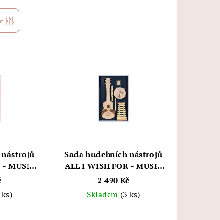
r
 nástrojů
Sada hudebních nástrojů
 - MUSIC
ALL I WISH FOR - MUSIC
ges Sløjd
FSC, brown - Konges Sløjd
č
2 490 Kč
 ks)
Skladem
(3 ks)