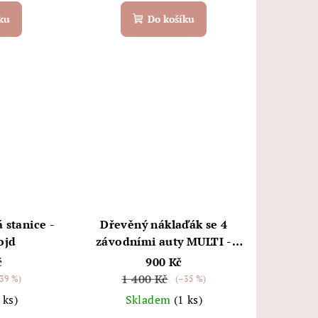
ku
Do košíku
 stanice -
Dřevěný náklaďák se 4
ojd
závodními auty MULTI -
Konges Sløjd
č
900 Kč
1 400 Kč
39 %)
(–35 %)
 ks)
Skladem
(1 ks)