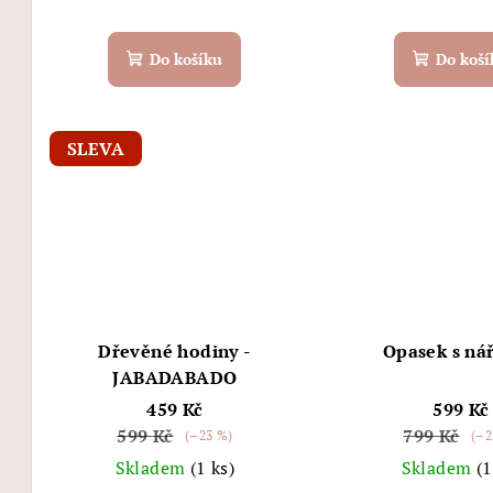
Do košíku
Do koší
SLEVA
Dřevěné hodiny -
Opasek s ná
JABADABADO
459 Kč
599 Kč
599 Kč
799 Kč
(–23 %)
(–2
Skladem
(1 ks)
Skladem
(1