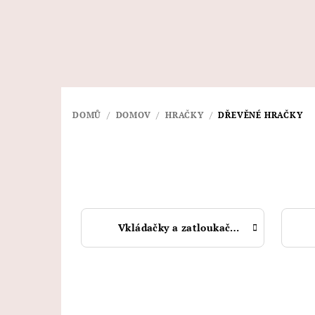
Přejít
na
obsah
DOMŮ
/
DOMOV
/
HRAČKY
/
DŘEVĚNÉ HRAČKY
Vkládačky a zatloukačky