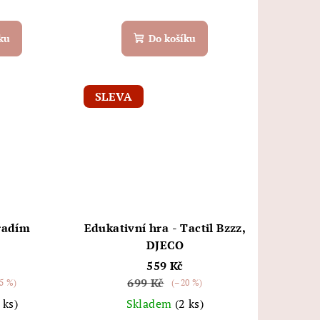
ku
Do košíku
SLEVA
řadím
Edukativní hra - Tactil Bzzz,
DJECO
559 Kč
699 Kč
5 %)
(–20 %)
 ks)
Skladem
(2 ks)