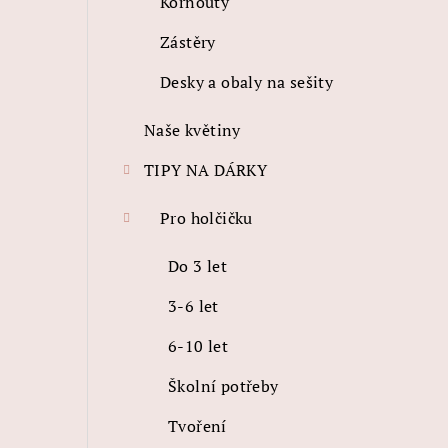
Kornouty
Zástěry
Desky a obaly na sešity
Naše květiny
TIPY NA DÁRKY
Pro holčičku
Do 3 let
3-6 let
6-10 let
Školní potřeby
Tvoření