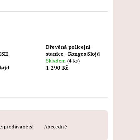
Dřevěná policejní
ISH
stanice - Konges Slojd
,
Skladem
(4 ks)
løjd
1 290 Kč
ejprodávanější
Abecedně