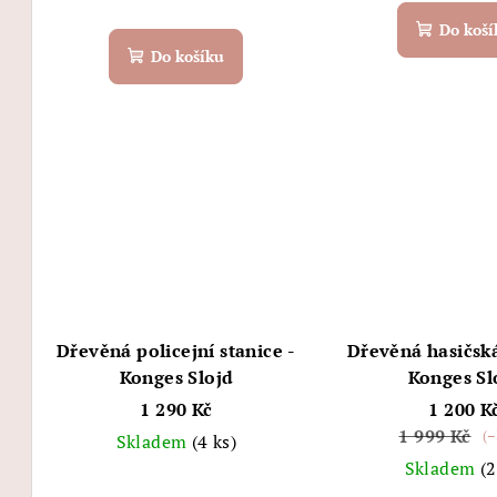
u
Do koší
k
Do košíku
t
ů
Dřevěná policejní stanice -
Dřevěná hasičská
Konges Slojd
Konges Sl
1 290 Kč
1 200 K
1 999 Kč
(–
Skladem
(4 ks)
Skladem
(2