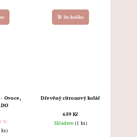
ku
Do košíku
 - Ovoce,
Dřevěný citronový koláč
ADO
659 Kč
1 %)
Skladem
(1 ks)
 ks)