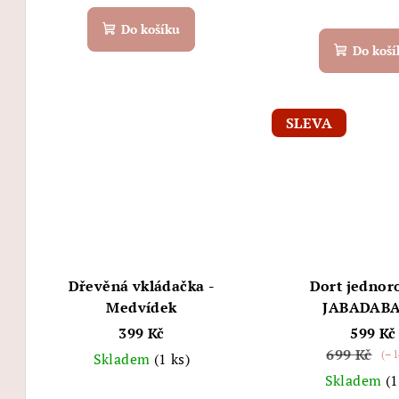
Do košíku
Do koší
SLEVA
Dřevěná vkládačka -
Dort jednor
Medvídek
JABADAB
399 Kč
599 Kč
699 Kč
(–1
Skladem
(1 ks)
Skladem
(1