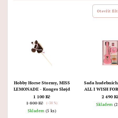
z
e
Otevřít filt
n
V
í
ý
p
p
r
i
o
s
d
p
u
Hobby Horse Stormy, MISS
Sada hudebních
r
LEMONADE - Konges Sløjd
ALL I WISH FOR
k
FSC, pink - Kon
1 100 Kč
2 490 K
o
t
1 800 Kč
(–38 %)
Skladem
(2
d
ů
Skladem
(5 ks)