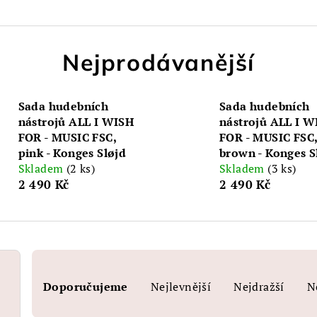
Nejprodávanější
Sada hudebních
Sada hudebních
nástrojů ALL I WISH
nástrojů ALL I W
FOR - MUSIC FSC,
FOR - MUSIC FSC
pink - Konges Sløjd
brown - Konges S
Skladem
(2 ks)
Skladem
(3 ks)
2 490 Kč
2 490 Kč
Ř
Doporučujeme
Nejlevnější
Nejdražší
N
a