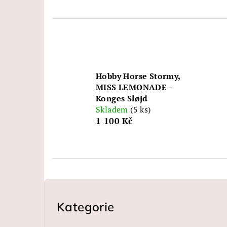
Hobby Horse Stormy,
MISS LEMONADE -
Konges Sløjd
Skladem
(5 ks)
1 100 Kč
P
o
Kategorie
Přeskočit
kategorie
s