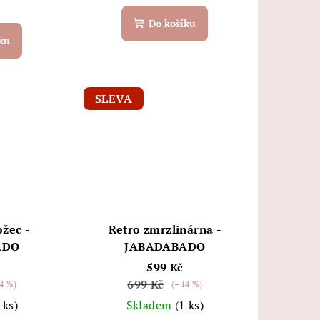
Do košíku
ku
SLEVA
ožec -
Retro zmrzlinárna -
ADO
JABADABADO
599 Kč
699 Kč
4 %)
(–14 %)
 ks)
Skladem
(1 ks)