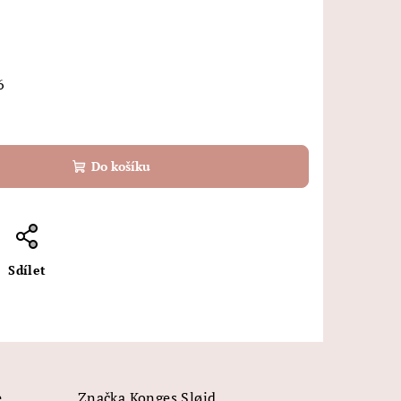
6
Do košíku
Sdílet
e
Značka
Konges Sløjd