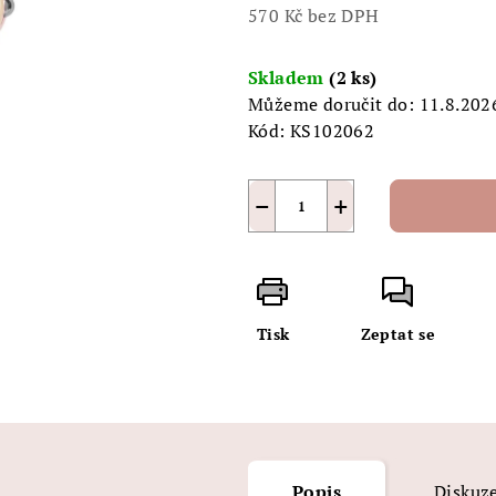
5
570 Kč bez DPH
hvězdiček.
Měrná
cena:
Skladem
(2 ks)
Můžeme doručit do:
11.8.202
Kód:
KS102062
−
+
Tisk
Zeptat se
Popis
Diskuz