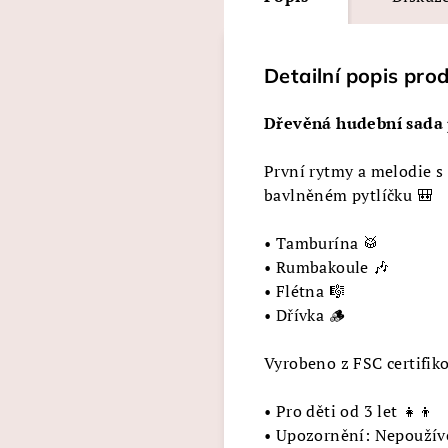
Detailní popis pro
Dřevěná hudební sada
První rytmy a melodie s
bavlněném pytlíčku 🎒
• Tamburína 🥁
• Rumbakoule 🎶
• Flétna 🎼
• Dřívka 🪵
Vyrobeno z FSC certifik
• Pro děti od 3 let 👧👦
• Upozornění: Nepoužívej