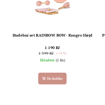
Hudební set RAINBOW BOW- Konges Sløjd
P
1 190 Kč
1 399 Kč
(–14 %)
Skladem
(1 ks)
Do košíku