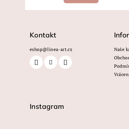
Z
á
Kontakt
Info
p
a
eshop
@
linea-art.cz
Naše k
t
Obcho
Podmín
í
Vrácen
Instagram