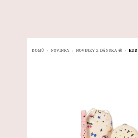
Přejít
na
obsah
DOMŮ
/
NOVINKY
/
NOVINKY Z DÁNSKA 🤩
/
HUDE