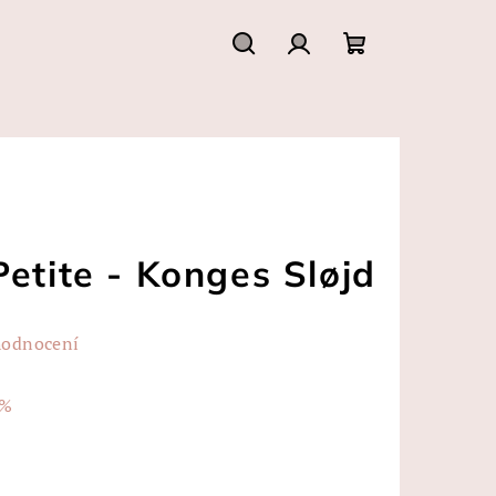
Hledat
Přihlášení
Nákupní
košík
etite - Konges Sløjd
hodnocení
 %