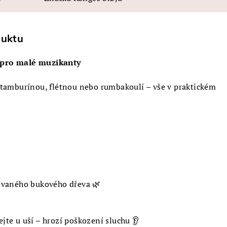
duktu
 pro malé muzikanty
 tamburínou, flétnou nebo rumbakoulí – vše v praktickém
ovaného bukového dřeva 🌿
te u uší – hrozí poškození sluchu 👂