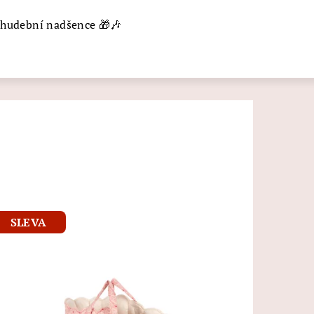
 hudební nadšence 🎁🎶
SLEVA