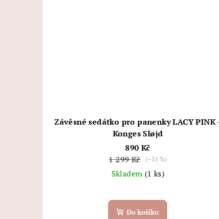
Závěsné sedátko pro panenky LACY PINK 
Konges Sløjd
890 Kč
1 299 Kč
(–31 %)
Skladem
(1 ks)
Do košíku