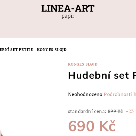
BNÍ SET PETITE - KONGES SLØJD
KONGES SLØJD
Hudební set P
Průměrné
Neohodnoceno
Podrobnosti 
hodnocení
produktu
standardní cena:
899 Kč
–23
je
690 Kč
0,0
z