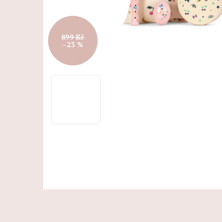
899 Kč
–23 %