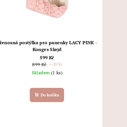
řenosná postýlka pro panenky LACY PINK -
Konges Sløjd
599 Kč
899 Kč
(–33 %)
Skladem
(1 ks)
Do košíku