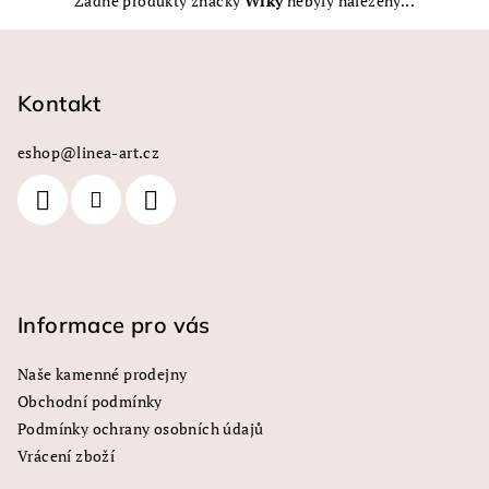
Žádné produkty značky
Wiky
nebyly nalezeny...
Z
á
p
Kontakt
a
eshop
@
linea-art.cz
t
í
Informace pro vás
Naše kamenné prodejny
Obchodní podmínky
Podmínky ochrany osobních údajů
Vrácení zboží