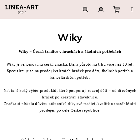
Přejít
na
obsah
Nákupn
Hledat
Přihlášení
Wiky
košík
Wiky – Česká tradice v hračkách a školních potřebách
Wiky je renomovaná česká značka, která působí na trhu více než 30 let.
Specializuje se na prodej kvalitních hraček pro děti, školních potřeb a
kancelářských potřeb.
Nabízí široký výběr produktů, které podporují rozvoj dětí – od dřevěných
hraček po kreativní stavebnice.
Značka si získala důvěru zákazníků díky své tradici, kvalitě a rozsáhlé síti
prodejen po celé České republice.