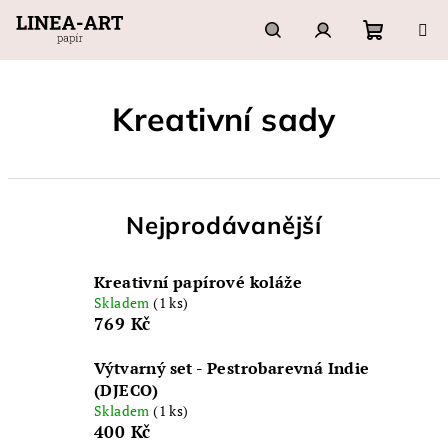
Přejít
na
obsah
Nákupn
Hledat
Přihlášení
Kreativní sady
košík
Nejprodávanější
Kreativní papírové koláže
Skladem
(1 ks)
769 Kč
Výtvarný set - Pestrobarevná Indie
(DJECO)
Skladem
(1 ks)
400 Kč