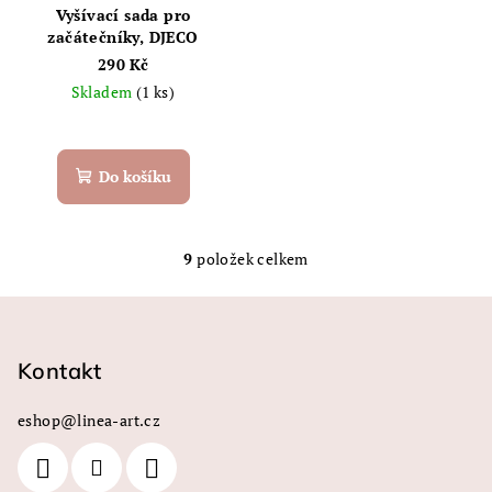
Vyšívací sada pro
začátečníky, DJECO
290 Kč
Skladem
(1 ks)
Do košíku
9
položek celkem
O
v
Z
l
á
á
p
Kontakt
d
a
a
c
eshop
@
linea-art.cz
t
í
í
p