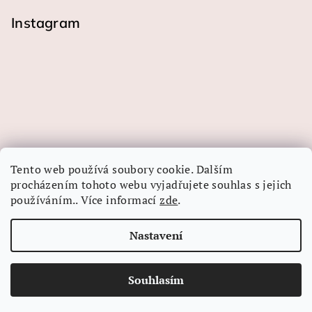
Instagram
Tento web používá soubory cookie. Dalším
procházením tohoto webu vyjadřujete souhlas s jejich
používáním.. Více informací
zde
.
Sledovat na Instagramu
Nastavení
Copyright 2026
LINEA-ART papír
. Všechna práva
vyhrazena.
Souhlasím
Vytvořil Shoptet