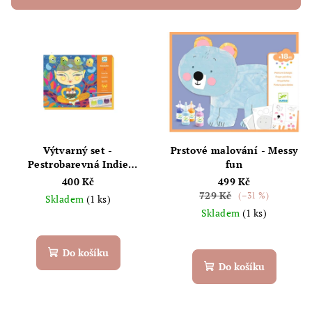
r
V
o
ý
d
p
u
i
k
s
t
p
ů
r
Výtvarný set -
Prstové malování - Messy
o
Pestrobarevná Indie
fun
(DJECO)
400 Kč
499 Kč
d
729 Kč
(–31 %)
Skladem
(1 ks)
u
Skladem
(1 ks)
k
t
Do košíku
ů
Do košíku