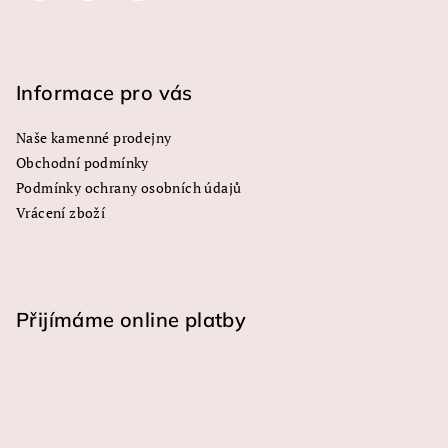
r
v
k
y
Informace pro vás
v
ý
Naše kamenné prodejny
p
Obchodní podmínky
i
s
Podmínky ochrany osobních údajů
u
Vrácení zboží
Přijímáme online platby