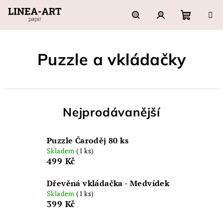
Přejít
na
obsah
Nákupn
Hledat
Přihlášení
Puzzle a vkládačky
košík
Nejprodávanější
Puzzle Čaroděj 80 ks
Skladem
(1 ks)
499 Kč
Dřevěná vkládačka - Medvídek
Skladem
(1 ks)
399 Kč