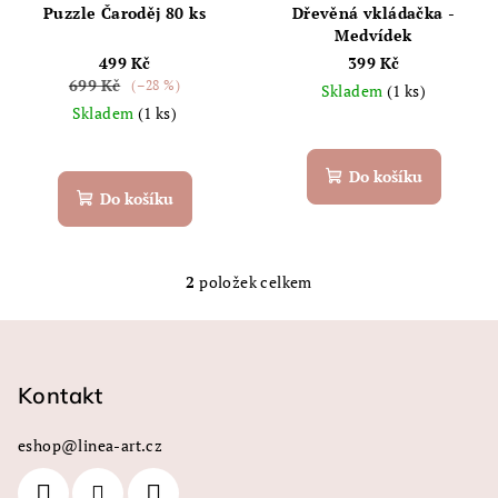
r
Puzzle Čaroděj 80 ks
Dřevěná vkládačka -
o
Medvídek
499 Kč
399 Kč
d
699 Kč
(–28 %)
Skladem
(1 ks)
u
Skladem
(1 ks)
k
t
Do košíku
ů
Do košíku
2
položek celkem
O
v
Z
l
á
á
p
Kontakt
d
a
a
c
eshop
@
linea-art.cz
t
í
í