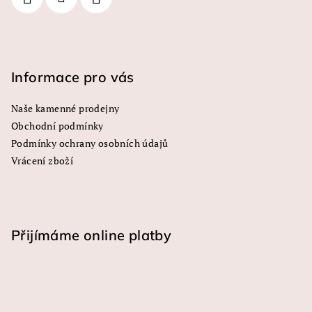
p
r
v
k
y
Informace pro vás
v
ý
Naše kamenné prodejny
p
Obchodní podmínky
i
s
Podmínky ochrany osobních údajů
u
Vrácení zboží
Přijímáme online platby