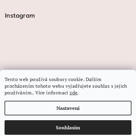
Instagram
Tento web používá soubory cookie. Dalším
procházením tohoto webu vyjadřujete souhlas s jejich
používáním.. Více informací
zde
.
Sledovat na Instagramu
Nastavení
Copyright 2026
LINEA-ART papír
. Všechna práva
vyhrazena.
Souhlasím
Vytvořil Shoptet