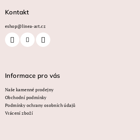
á
p
Kontakt
a
eshop
@
linea-art.cz
t
í
Informace pro vás
Naše kamenné prodejny
Obchodní podmínky
Podmínky ochrany osobních údajů
Vrácení zboží