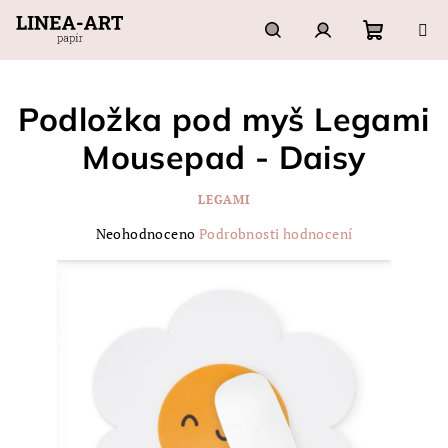
Přejít
na
obsah
Nákupn
Hledat
Přihlášení
Podložka pod myš Legami
košík
Mousepad - Daisy
LEGAMI
Průměrné
Neohodnoceno
Podrobnosti hodnocení
hodnocení
produktu
je
0,0
z
5
hvězdiček.