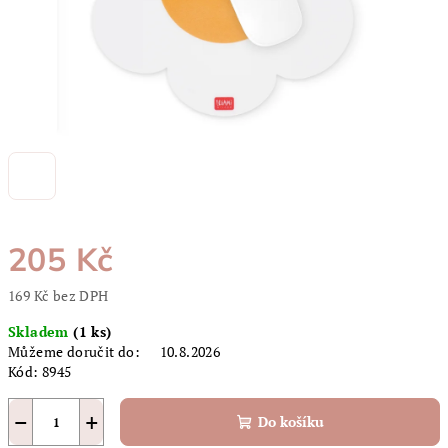
205 Kč
169 Kč bez DPH
Měrná
Skladem
(1 ks)
cena:
Můžeme doručit do:
10.8.2026
Kód:
8945
−
+
Do košíku