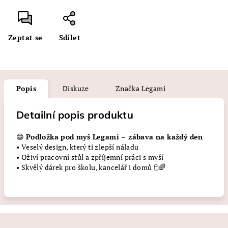
Zeptat se
Sdílet
Popis
Diskuze
Značka
Legami
Detailní popis produktu
😄
Podložka pod myš Legami – zábava na každý den
• Veselý design, který ti zlepší náladu
• Oživí pracovní stůl a zpříjemní práci s myší
• Skvělý dárek pro školu, kancelář i domů 🖱️🌈
Z