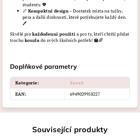
studenty. 💖
📏
Kompaktní design
– Dostatek místa na tužky,
pera a další drobnosti, které potřebujete každý den.
🖊️
Skvělé pro
každodenní použití
a pro ty, kteří chtějí přidat
trochu
kouzla
do svých školních potřeb! 🏫🌈
Doplňkové parametry
Kategorie
:
Kawaii
EAN
:
6949029958227
Související produkty