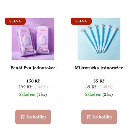
SLEVA
SLEVA
Penál Eva Jednorožec
Mikrotužka jednorožec
150 Kč
35 Kč
299 Kč
69 Kč
(–49 %)
(–49 %)
Skladem
(1 ks)
Skladem
(2 ks)
Do košíku
Do košíku