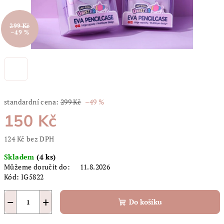
299 Kč
–49 %
standardní cena:
299 Kč
–49 %
150 Kč
124 Kč bez DPH
Měrná
Skladem
(4 ks)
cena:
Můžeme doručit do:
11.8.2026
Kód:
IG5822
−
+
Do košíku