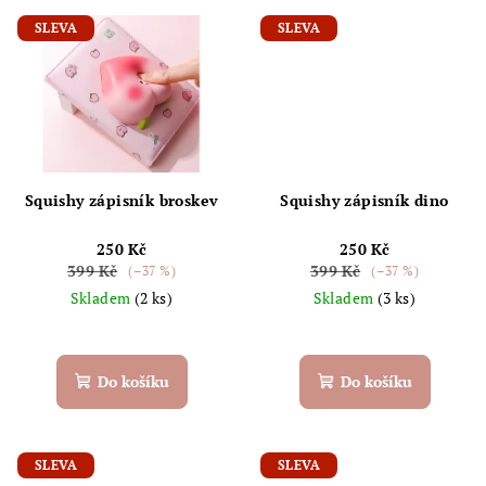
SLEVA
SLEVA
Squishy zápisník broskev
Squishy zápisník dino
250 Kč
250 Kč
399 Kč
399 Kč
(–37 %)
(–37 %)
Skladem
(2 ks)
Skladem
(3 ks)
Průměrné
hodnocení
produktu
Do košíku
Do košíku
je
5,0
z
5
SLEVA
SLEVA
hvězdiček.