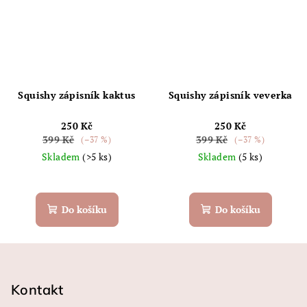
Squishy zápisník kaktus
Squishy zápisník veverka
250 Kč
250 Kč
399 Kč
399 Kč
(–37 %)
(–37 %)
Skladem
(>5 ks)
Skladem
(5 ks)
Do košíku
Do košíku
Z
á
p
Kontakt