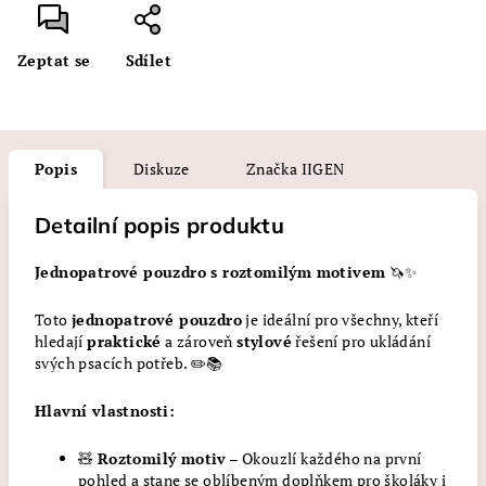
Zeptat se
Sdílet
Popis
Diskuze
Značka
IIGEN
Detailní popis produktu
Jednopatrové pouzdro s roztomilým motivem
🦄✨
Toto
jednopatrové pouzdro
je ideální pro všechny, kteří
hledají
praktické
a zároveň
stylové
řešení pro ukládání
svých psacích potřeb. ✏️📚
Hlavní vlastnosti:
🧸
Roztomilý motiv
– Okouzlí každého na první
pohled a stane se oblíbeným doplňkem pro školáky i