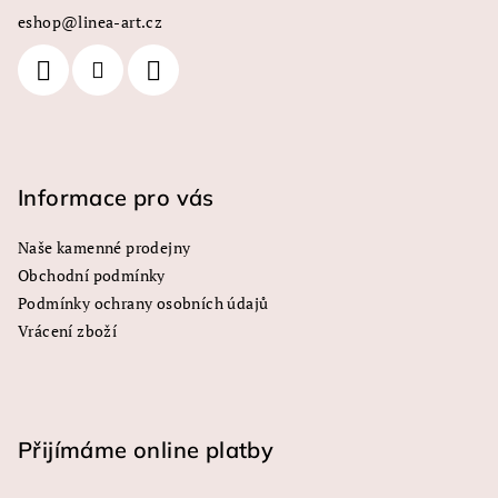
a
eshop
@
linea-art.cz
t
í
Informace pro vás
Naše kamenné prodejny
Obchodní podmínky
Podmínky ochrany osobních údajů
Vrácení zboží
Přijímáme online platby