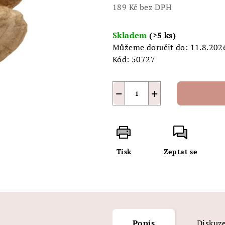
5
189 Kč bez DPH
hvězdiček.
Měrná
cena:
Skladem
(>5 ks)
Můžeme doručit do:
11.8.202
Kód:
50727
−
+
Tisk
Zeptat se
Popis
Diskuz