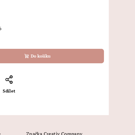
6
Do košíku
Sdílet
e
Značka
Creativ Company