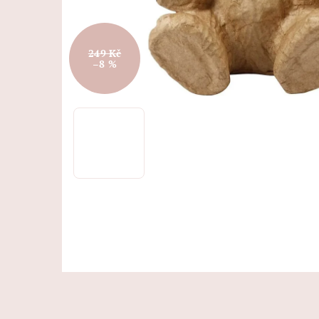
249 Kč
–8 %