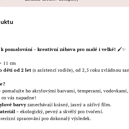
duktu
 k pomalování – kreativní zábava pro malé i velké!
🖌️✨
× 11 cm
o děti od 2 let
(s asistencí rodiče), od 2,5 roku zvládnou sa
te?
 pomalujte ho akrylovými barvami, temperami, vodovkami,
, co vás napadne!
ylové barvy
zanechávají krásný, jasný a zářivý film.
ateriál
– ekologický, pevný a skvělý pro tvoření.
recizní zpracování pro dokonalý výsledek.