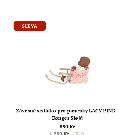
SLEVA
Závěsné sedátko pro panenky LACY PINK -
Konges Sløjd
890 Kč
1 299 Kč
(–31 %)