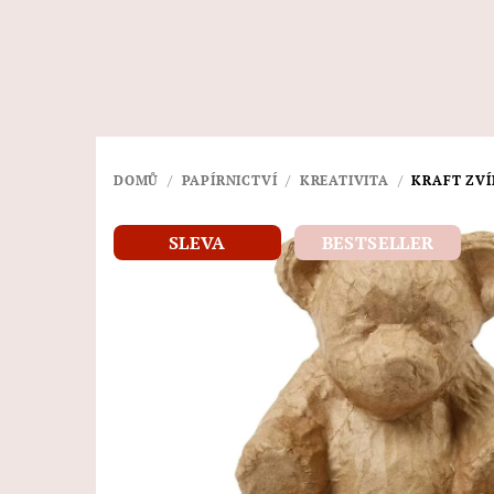
Přejít
na
obsah
DOMŮ
/
PAPÍRNICTVÍ
/
KREATIVITA
/
KRAFT ZVÍ
SLEVA
BESTSELLER