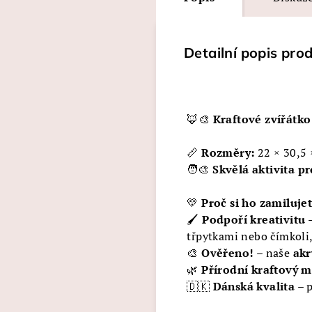
Detailní popis pro
🦊🎨
Kraftové zvířátko
📏
Rozměry:
22 × 30,5 
🧑‍🎨
Skvělá aktivita pr
💛
Proč si ho zamiluje
🖌️
Podpoří kreativitu
–
třpytkami nebo čímkoli
🎨
Ověřeno!
– naše
akr
🌿
Přírodní kraftový m
🇩🇰
Dánská kvalita
– p