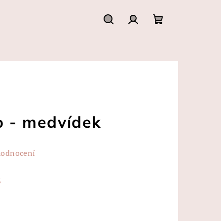
Hledat
Přihlášení
Nákupní
košík
o - medvídek
hodnocení
%