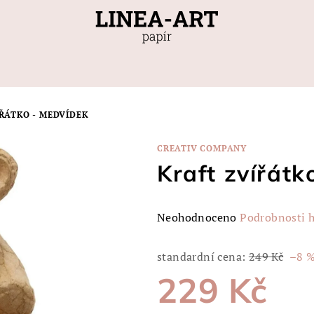
ŘÁTKO - MEDVÍDEK
CREATIV COMPANY
Kraft zvířátk
Průměrné
Neohodnoceno
Podrobnosti 
hodnocení
produktu
standardní cena:
249 Kč
–8 
je
229 Kč
0,0
z