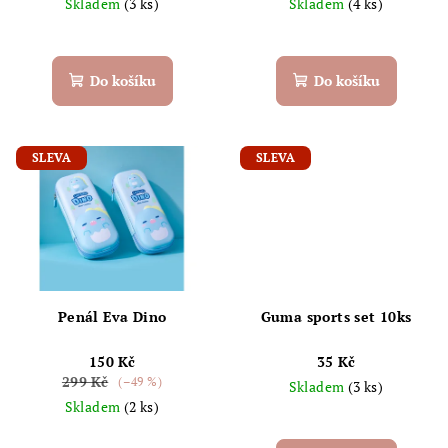
Skladem
(3 ks)
Skladem
(4 ks)
Průměrné
hodnocení
produktu
Do košíku
Do košíku
je
5,0
z
5
SLEVA
SLEVA
hvězdiček.
Penál Eva Dino
Guma sports set 10ks
150 Kč
35 Kč
299 Kč
(–49 %)
Skladem
(3 ks)
Skladem
(2 ks)