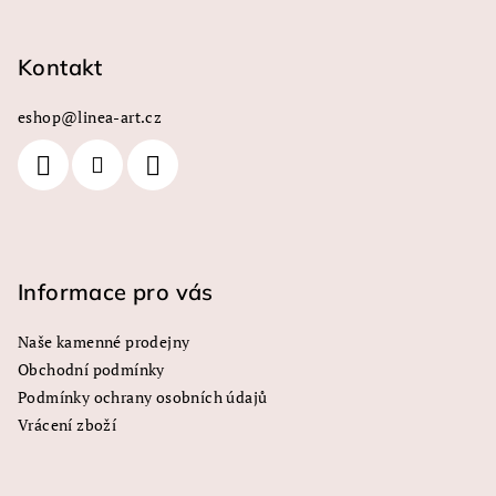
Z
á
p
Kontakt
a
eshop
@
linea-art.cz
t
í
Informace pro vás
Naše kamenné prodejny
Obchodní podmínky
Podmínky ochrany osobních údajů
Vrácení zboží