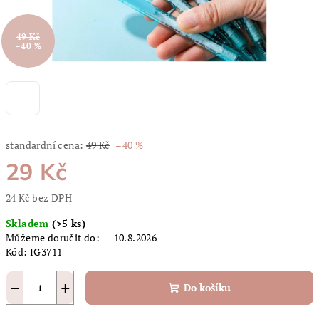
49 Kč
–40 %
standardní cena:
49 Kč
–40 %
29 Kč
24 Kč bez DPH
Měrná
Skladem
(>5 ks)
cena:
Můžeme doručit do:
10.8.2026
Kód:
IG3711
−
+
Do košíku