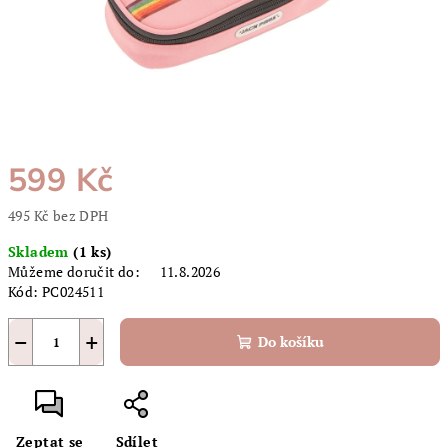
599 Kč
495 Kč bez DPH
Měrná
Skladem
(1 ks)
cena:
Můžeme doručit do:
11.8.2026
Kód:
PC024511
−
+
Do košíku
Zeptat se
Sdílet