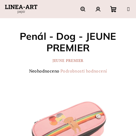
Přejít
na
obsah
Nákupn
Hledat
Přihlášení
Penál - Dog - JEUNE
košík
PREMIER
JEUNE PREMIER
Průměrné
Neohodnoceno
Podrobnosti hodnocení
hodnocení
produktu
je
0,0
z
5
hvězdiček.