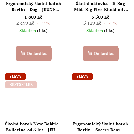
Ergonomický školní batoh
Školní aktovka - It Bag
Berlin - Dog - JEUNE
Midi Big Five Khaki od 6
PREMIER
let - JEUNE PREMIER
1 800 Kč
3 500 Kč
2 499 Kč
5 129 Kč
(–27 %)
(–31 %)
Skladem
(1 ks)
Skladem
(1 ks)
Do košíku
Do košíku
SLEVA
SLEVA
BESTSELLER
Školní batoh New Bobbie -
Ergonomický školní batoh
Ballerina od 6 let - JEUNE
Berlin - Soccer Bear -