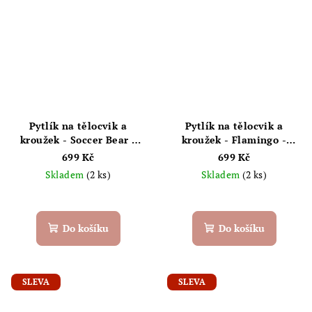
Pytlík na tělocvik a
Pytlík na tělocvik a
kroužek - Soccer Bear -
kroužek - Flamingo -
JEUNE PREMIER
JEUNE PREMIER
699 Kč
699 Kč
Skladem
(2 ks)
Skladem
(2 ks)
Do košíku
Do košíku
SLEVA
SLEVA