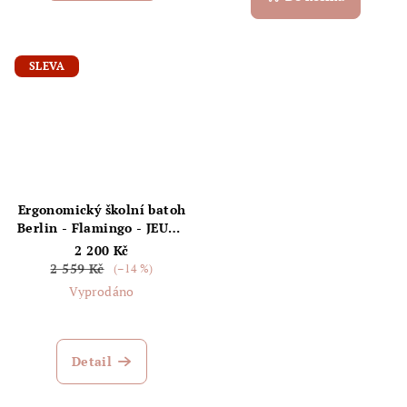
SLEVA
Ergonomický školní batoh
Berlin - Flamingo - JEUNE
PREMIER
2 200 Kč
2 559 Kč
(–14 %)
Vyprodáno
Detail