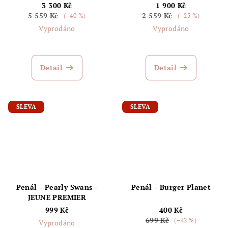
PREMIER
JEUNE PREMIER
3 300 Kč
1 900 Kč
5 559 Kč
2 559 Kč
(–40 %)
(–25 %)
Vyprodáno
Vyprodáno
Detail
Detail
SLEVA
SLEVA
Penál - Pearly Swans -
Penál - Burger Planet
JEUNE PREMIER
999 Kč
400 Kč
699 Kč
(–42 %)
Vyprodáno