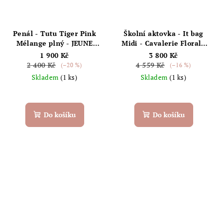
Penál - Tutu Tiger Pink
Školní aktovka - It bag
Mélange plný - JEUNE
Midi - Cavalerie Florale
PREMIER
od 6let - JEUNE PREMIER
1 900 Kč
3 800 Kč
2 400 Kč
4 559 Kč
(–20 %)
(–16 %)
Skladem
(1 ks)
Skladem
(1 ks)
Do košíku
Do košíku