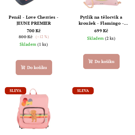
Penál - Love Cherries -
Pytlík na tělocvik a
JEUNE PREMIER
kroužek - Flamingo -
JEUNE PREMIER
700 Kč
699 Kč
800 Kč
(–12 %)
Skladem
(2 ks)
Skladem
(1 ks)
Do košíku
Do košíku
SLEVA
SLEVA