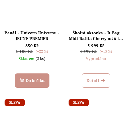
Penál - Unicorn Universe -
Školní aktovka - It Bag
JEUNE PREMIER
Midi Raffia Cherry od 6 let
- JEUNE PREMIER
850 Kč
3 999 Kč
1 100 Kč
4 599 Kč
(–22 %)
(–13 %)
Skladem
(2 ks)
Vyprodáno
Do košíku
Detail
SLEVA
SLEVA