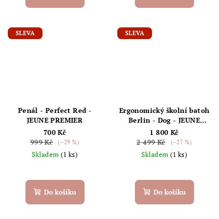
SLEVA
SLEVA
Penál - Perfect Red -
Ergonomický školní batoh
JEUNE PREMIER
Berlin - Dog - JEUNE
PREMIER
700 Kč
1 800 Kč
999 Kč
2 499 Kč
(–29 %)
(–27 %)
Skladem
(1 ks)
Skladem
(1 ks)
Do košíku
Do košíku