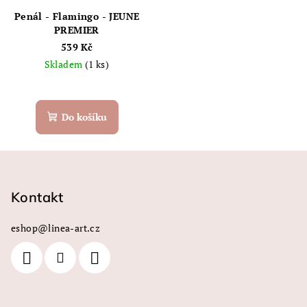
Penál - Flamingo - JEUNE
PREMIER
539 Kč
Skladem
(1 ks)
Do košíku
Z
á
p
Kontakt
a
eshop
@
linea-art.cz
t
í