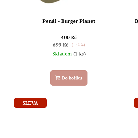
Penál - Burger Planet
B
400 Kč
699 Kč
(–42 %)
Skladem
(1 ks)
Do košíku
SLEVA