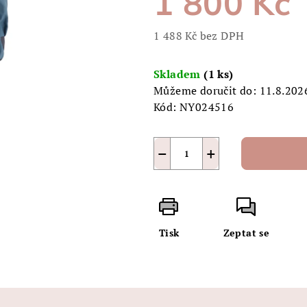
1 800 Kč
z
5
1 488 Kč bez DPH
hvězdiček.
Měrná
cena:
Skladem
(1 ks)
Můžeme doručit do:
11.8.202
Kód:
NY024516
−
+
Tisk
Zeptat se