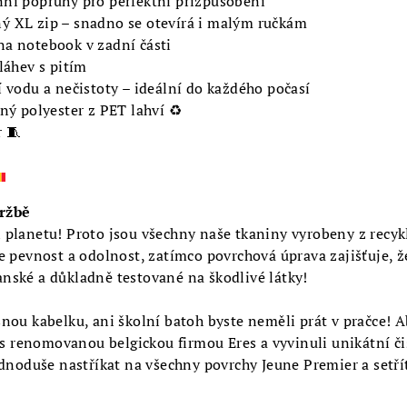
ní popruhy pro perfektní přizpůsobení
ý XL zip – snadno se otevírá i malým ručkám
a notebook v zadní části
láhev s pitím
í vodu a nečistoty – ideální do každého počasí
ný polyester z PET lahví ♻️
r 🧵
ržbě
 planetu! Proto jsou všechny naše tkaniny vyrobeny z recykl
ce pevnost a odolnost, zatímco povrchová úprava zajišťuje, 
nské a důkladně testované na škodlivé látky!
snou kabelku, ani školní batoh byste neměli prát v pračce! A
y s renomovanou belgickou firmou Eres a vyvinuli unikátní čis
ednoduše nastříkat na všechny povrchy Jeune Premier a setř