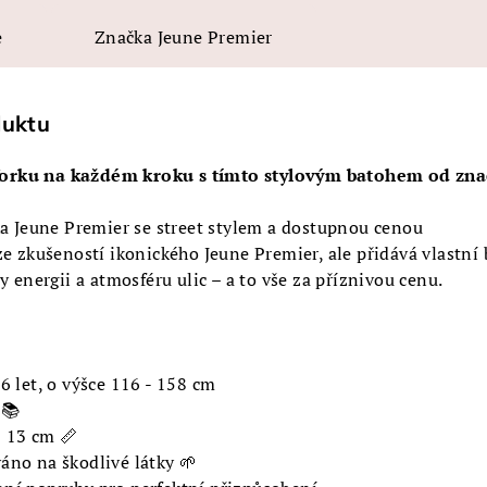
e
Značka
Jeune Premier
duktu
orku na každém kroku s tímto stylovým batohem od znač
ka Jeune Premier se street stylem a dostupnou cenou
ze zkušeností ikonického Jeune Premier, ale přidává vlastní 
y energii a atmosféru ulic – a to vše za příznivou cenu.
6 let, o výšce 116 - 158 cm
 📚
 13 cm 📏
áno na škodlivé látky 🌱