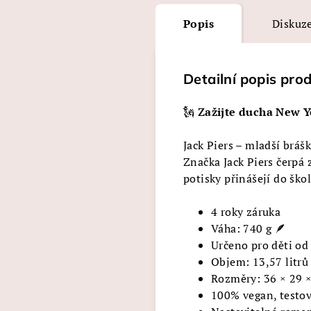
Popis
Diskuz
Detailní popis pro
🗽
Zažijte ducha New Y
Jack Piers – mladší bráš
Značka Jack Piers čerpá 
potisky přinášejí do škol
4 roky záruka
Váha: 740 g 🪶
Určeno pro děti od 
Objem: 13,57 litrů
Rozměry: 36 × 29 ×
100% vegan, testov