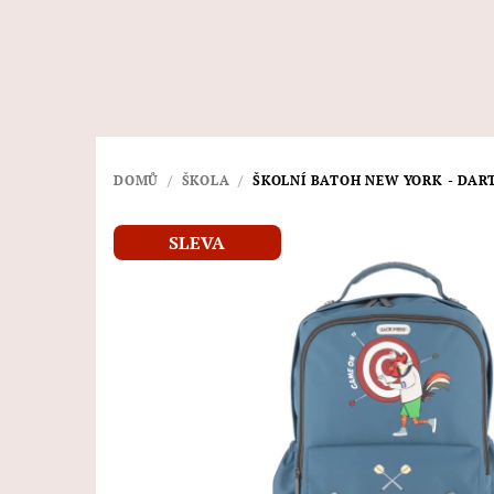
Přejít
na
obsah
DOMŮ
/
ŠKOLA
/
ŠKOLNÍ BATOH NEW YORK - DART
SLEVA