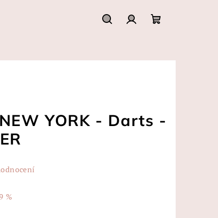
Hledat
Přihlášení
Nákupní
košík
 NEW YORK - Darts -
IER
hodnocení
9 %