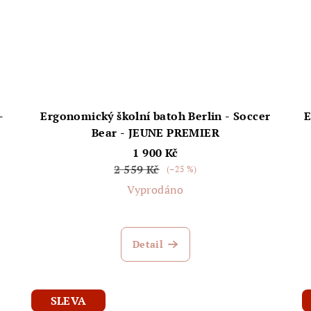
-
Ergonomický školní batoh Berlin - Soccer
E
Bear - JEUNE PREMIER
1 900 Kč
2 559 Kč
(–25 %)
Vyprodáno
Detail
SLEVA