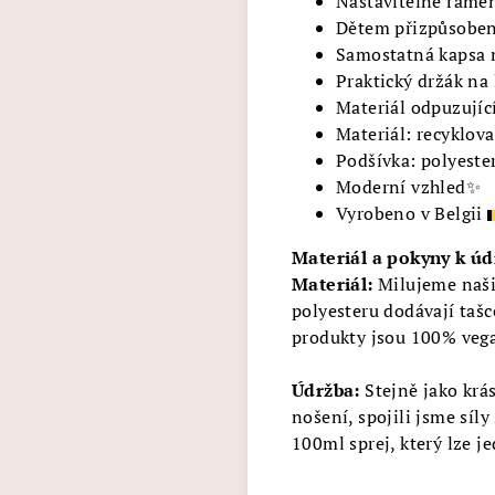
Nastavitelné ramen
Dětem přizpůsoben
Samostatná kapsa n
Praktický držák na 
Materiál odpuzujíc
Materiál: recyklova
Podšívka: polyeste
Moderní vzhled✨
Vyrobeno v Belgii
Materiál a pokyny k úd
Materiál:
Milujeme naši
polyesteru dodávají taš
produkty jsou 100% vega
Údržba:
Stejně jako krá
nošení, spojili jsme síl
100ml sprej, který lze j