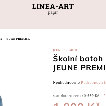
S - JEUNE PREMIER
JEUNE PREMIER
Školní batoh
JEUNE PREM
Průměrné
Neohodnoceno
Podrobnosti 
hodnocení
produktu
standardní cena:
2 559 Kč
–2
je
0,0