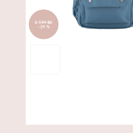
2 559 Kč
–29 %