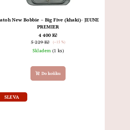
atoh New Bobbie – Big Five (khaki)- JEUNE
PREMIER
4 400 Kč
5 229 Kč
(–15 %)
Skladem
(1 ks)
Do košíku
SLEVA