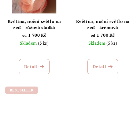
Květina, noční světlo na
Květina, noční světlo na
zeď - růžová sladká
zeď - krémová
1 700 Kč
1 700 Kč
od
od
Skladem
(3 ks)
Skladem
(5 ks)
Průměrné
hodnocení
produktu
Detail
Detail
je
5,0
z
5
BESTSELLER
hvězdiček.