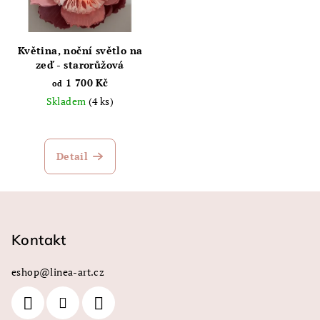
Květina, noční světlo na
zeď - starorůžová
1 700 Kč
od
Skladem
(4 ks)
Detail
Z
á
p
Kontakt
a
eshop
@
linea-art.cz
t
í