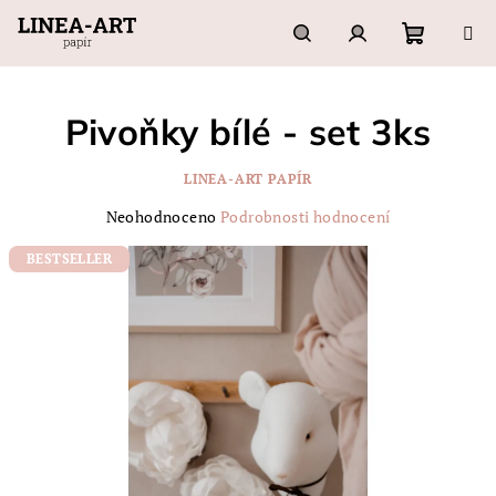
Přejít
na
obsah
Nákupn
Hledat
Přihlášení
Pivoňky bílé - set 3ks
košík
LINEA-ART PAPÍR
Průměrné
Neohodnoceno
Podrobnosti hodnocení
hodnocení
produktu
BESTSELLER
je
0,0
z
5
hvězdiček.