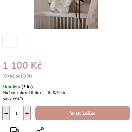
1 100 Kč
909 Kč bez DPH
Měrná
Skladem
(5 ks)
cena:
Můžeme doručit do:
10.8.2026
Kód:
99379
−
+
Do košíku