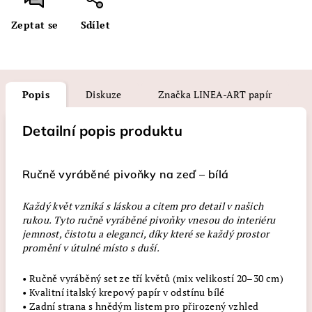
Zeptat se
Sdílet
Popis
Diskuze
Značka
LINEA-ART papír
Detailní popis produktu
Ručně vyráběné pivoňky na zeď – bílá
Každý květ vzniká s láskou a citem pro detail v našich
rukou. Tyto ručně vyráběné pivoňky vnesou do interiéru
jemnost, čistotu a eleganci, díky které se každý prostor
promění v útulné místo s duší.
• Ručně vyráběný set ze tří květů (mix velikostí 20–30 cm)
• Kvalitní italský krepový papír v odstínu bílé
• Zadní strana s hnědým listem pro přirozený vzhled