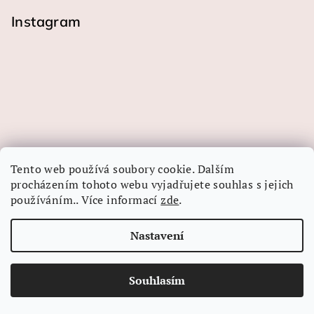
Instagram
Tento web používá soubory cookie. Dalším
procházením tohoto webu vyjadřujete souhlas s jejich
používáním.. Více informací
zde
.
Sledovat na Instagramu
Nastavení
Copyright 2026
LINEA-ART papír
. Všechna práva
vyhrazena.
Souhlasím
Vytvořil Shoptet