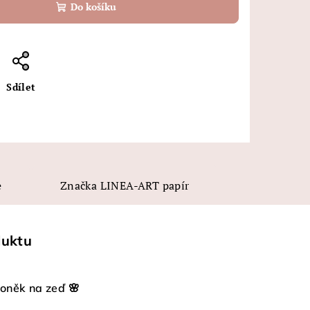
Do košíku
Sdílet
e
Značka
LINEA-ART papír
duktu
voněk na zeď 🌸