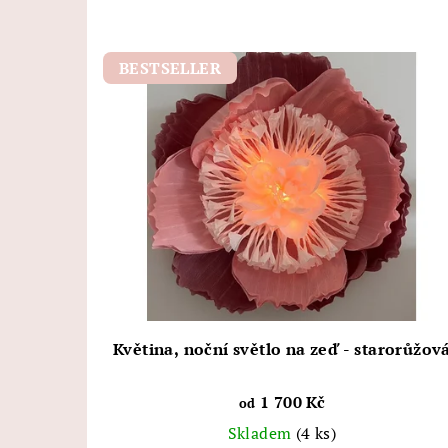
BESTSELLER
Květina, noční světlo na zeď - starorůžov
1 700 Kč
od
Skladem
(4 ks)