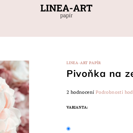
LINEA-ART PAPÍR
Pivoňka na z
Průměrné
2 hodnocení
Podrobnosti ho
hodnocení
produktu
VARIANTA:
je
5,0
z