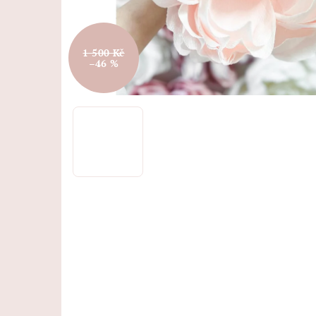
1 500 Kč
–46 %