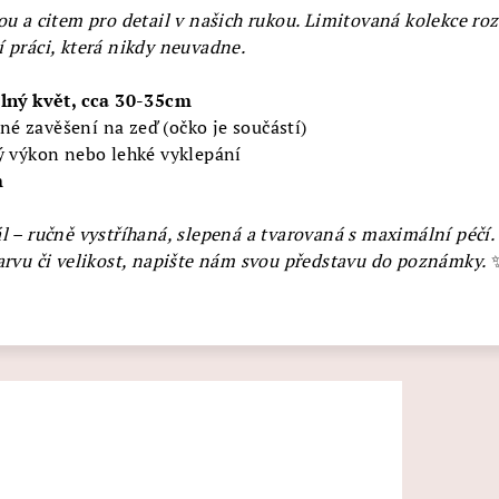
ou a citem pro detail v našich rukou. Limitovaná kolekce roz
 práci, která nikdy neuvadne.
plný květ, cca 30-35cm
é zavěšení na zeď (očko je součástí)
ký výkon nebo lehké vyklepání
m
l – ručně vystříhaná, slepená a tvarovaná s maximální péčí.
arvu či velikost, napište nám svou představu do poznámky.