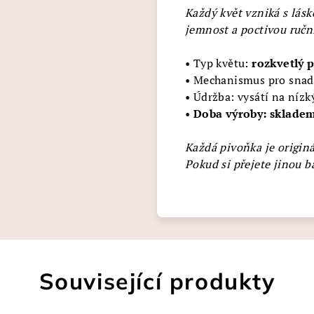
Každý květ vzniká s lásk
jemnost a poctivou ruční
• Typ květu:
rozkvetlý 
• Mechanismus pro snadn
• Údržba: vysátí na níz
•
Doba výroby: sklade
Každá pivoňka je originá
Pokud si přejete jinou b
Související produkty