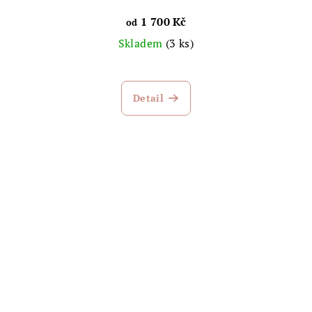
1 700 Kč
od
Skladem
(3 ks)
Průměrné
hodnocení
Detail
produktu
je
5,0
z
5
hvězdiček.