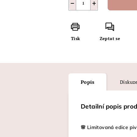
−
+
Tisk
Zeptat se
Popis
Diskuz
Detailní popis pro
🌸 Limitovaná edice pi