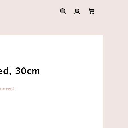
Hledat
Přihlášení
Nákupní
košík
eď, 30cm
dnocení