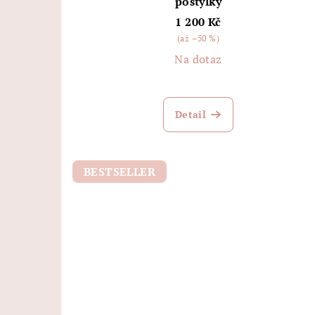
postýlky
1 200 Kč
(až –50 %)
Na dotaz
Detail
BESTSELLER