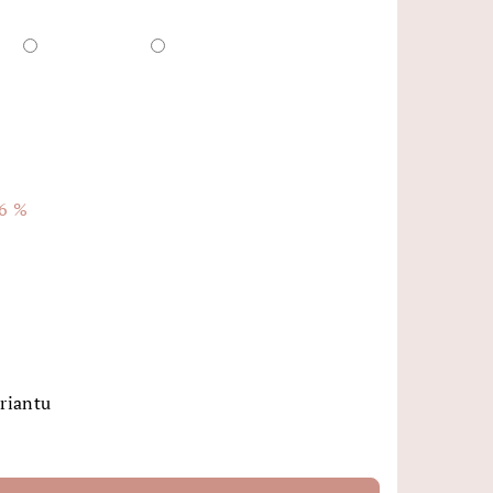
6 %
ariantu