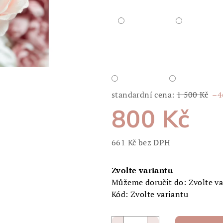
5
hvězdiček.
standardní cena:
1 500 Kč
–4
800 Kč
661 Kč bez DPH
Měrná
cena:
Zvolte variantu
Můžeme doručit do:
Zvolte v
Kód:
Zvolte variantu