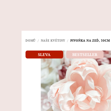
Přejít
na
obsah
DOMŮ
/
NAŠE KVĚTINY
/
PIVOŇKA NA ZEĎ, 30CM
SLEVA
BESTSELLER