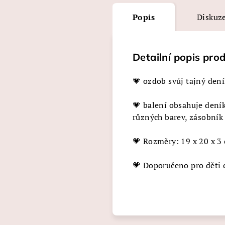
Popis
Diskuz
Detailní popis pro
💗 ozdob svůj tajný de
💗 balení obsahuje dení
různých barev, zásobník
💗 Rozměry: 19 x 20 x 3
💗 Doporučeno pro děti 