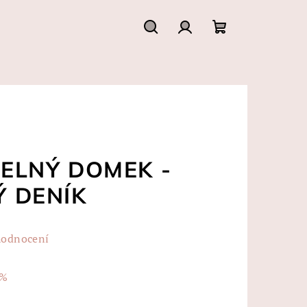
Hledat
Přihlášení
Nákupní
košík
ELNÝ DOMEK -
 DENÍK
hodnocení
 %