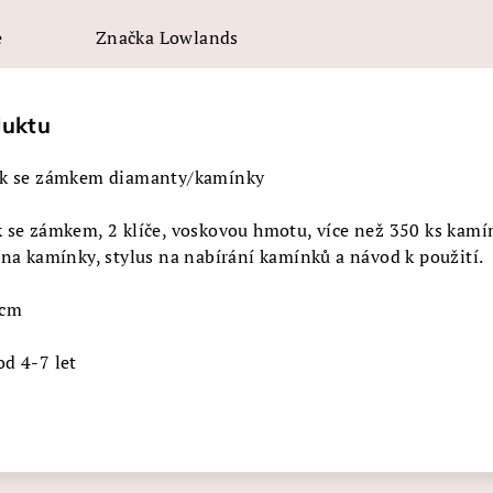
e
Značka
Lowlands
duktu
ník se zámkem diamanty/kamínky
k se zámkem, 2 klíče, voskovou hmotu, více než 350 ks kamí
 na kamínky, stylus na nabírání kamínků a návod k použití.
 cm
od 4-7 let