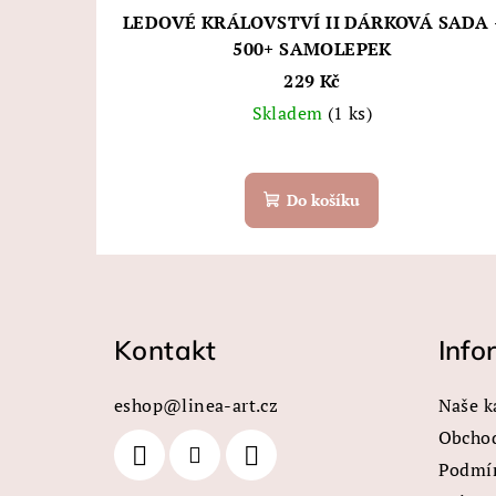
LEDOVÉ KRÁLOVSTVÍ II DÁRKOVÁ SADA 
500+ SAMOLEPEK
229 Kč
Skladem
(1 ks)
Do košíku
Z
á
Kontakt
Info
p
a
eshop
@
linea-art.cz
Naše k
t
Obcho
Podmín
í