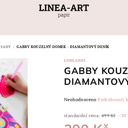
 SADY
/
GABBY KOUZELNÝ DOMEK - DIAMANTOVÝ DENÍK
LOWLANDS
GABBY KOUZ
DIAMANTOVÝ
Průměrné
Neohodnoceno
Podrobnosti 
hodnocení
produktu
standardní cena:
499 Kč
–20
je
0,0