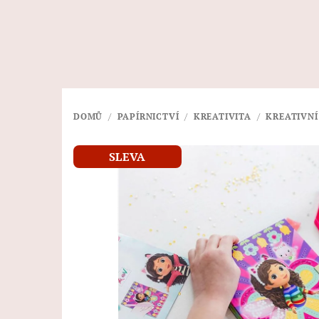
Přejít
na
obsah
DOMŮ
/
PAPÍRNICTVÍ
/
KREATIVITA
/
KREATIVNÍ
SLEVA