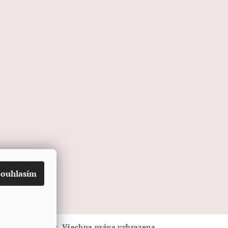
Souhlasím
LINEA-ART papír
. Všechna práva vyhrazena.