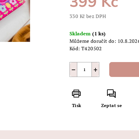
399 Kč
z
5
330 Kč bez DPH
hvězdiček.
Měrná
cena:
Skladem
(1 ks)
Můžeme doručit do:
10.8.202
Kód:
T420502
−
+
Tisk
Zeptat se