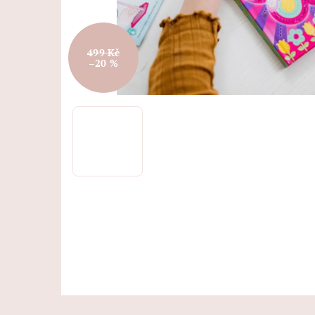
499 Kč
–20 %