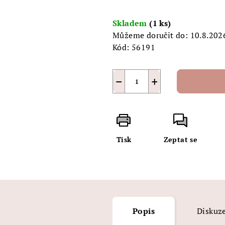
5
Měrná
hvězdiček.
cena:
Skladem
(1 ks)
Můžeme doručit do:
10.8.202
Kód:
56191
−
+
Tisk
Zeptat se
Popis
Diskuz