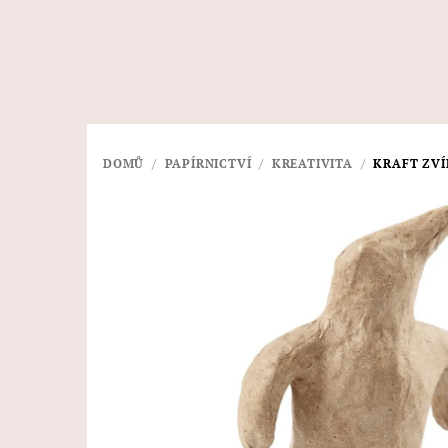
Přejít
na
obsah
DOMŮ
/
PAPÍRNICTVÍ
/
KREATIVITA
/
KRAFT ZVÍ