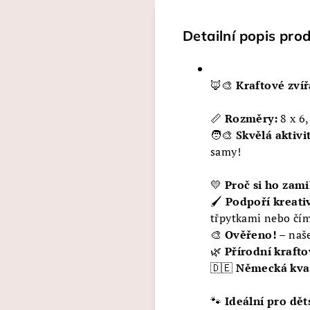
Detailní popis pro
🦊🎨
Kraftové zvíř
📏
Rozměry:
8 x 6
🧑‍🎨
Skvělá aktivit
samy!
💛
Proč si ho zami
🖌️
Podpoří kreati
třpytkami nebo čím
🎨
Ověřeno!
– naš
🌿
Přírodní krafto
🇩🇪
Německá kval
🐾
Ideální pro děts