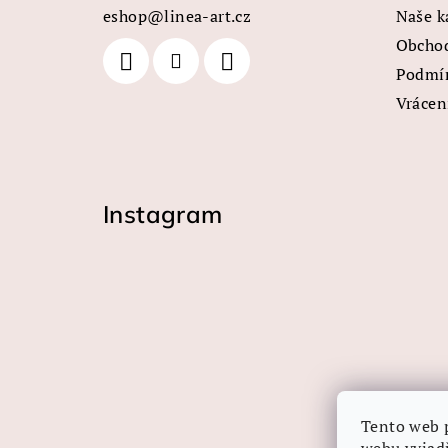
a
eshop
@
linea-art.cz
Naše k
t
Obcho
Podmín
í
Vrácen
Instagram
Tento web 