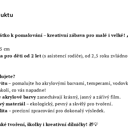
duktu
átko k pomalování – kreativní zábava pro malé i velké!

,5 cm
a pro děti od 2 let
(s asistencí rodiče), od 2,5 roku zvládn
lujete?
vitu
– pomalujte ho akrylovými barvami, temperami, vodov
koli, co vás napadne!
e
akrylové barvy
zanechávají krásný, jasný a zářivý film.
vý materiál
– ekologický, pevný a skvělý pro tvoření.
ita
– precizní zpracování pro dokonalý výsledek.
ké tvoření, školky i kreativní dílničky!
🎁💡