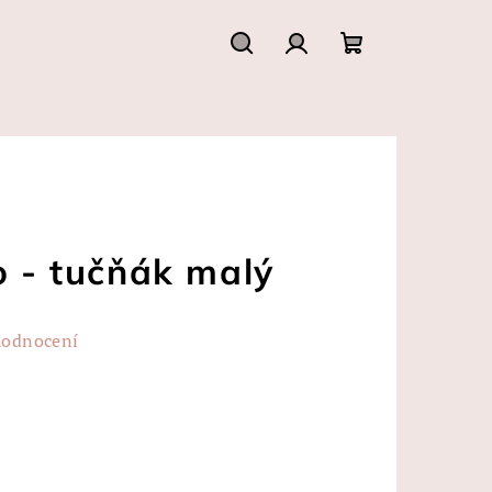
Hledat
Přihlášení
Nákupní
košík
o - tučňák malý
hodnocení