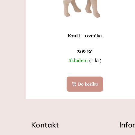
Kraft - ovečka
309 Kč
Skladem
(1 ks)
Do košíku
Z
á
Kontakt
Info
p