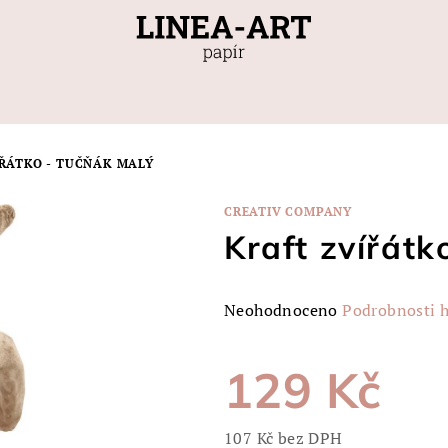
ŘÁTKO - TUČŇÁK MALÝ
CREATIV COMPANY
Kraft zvířátk
Průměrné
Neohodnoceno
Podrobnosti 
hodnocení
produktu
129 Kč
je
0,0
z
107 Kč bez DPH