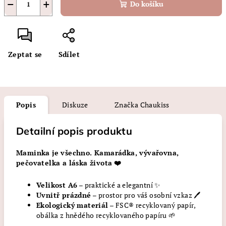
−
+
Do košíku
Zeptat se
Sdílet
Popis
Diskuze
Značka
Chaukiss
Detailní popis produktu
Maminka je všechno. Kamarádka, vývařovna,
pečovatelka a láska života
❤️
Velikost A6
– praktické a elegantní ✨
Uvnitř prázdné
– prostor pro váš osobní vzkaz 🖊️
Ekologický materiál
– FSC® recyklovaný papír,
obálka z hnědého recyklovaného papíru 🌱