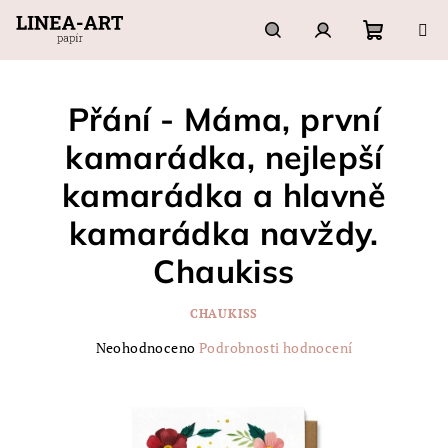
Přejít
na
obsah
Nákupn
Hledat
Přihlášení
Přání - Máma, první
košík
kamarádka, nejlepší
kamarádka a hlavně
kamarádka navždy.
Chaukiss
CHAUKISS
Průměrné
Neohodnoceno
Podrobnosti hodnocení
hodnocení
produktu
je
0,0
z