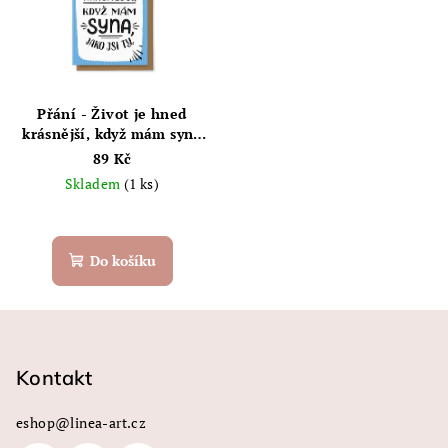
Přání - Život je hned
krásnější, když mám syna
jako jsi ty
89 Kč
Skladem
(1 ks)
Do košíku
Z
á
p
Kontakt
a
eshop
@
linea-art.cz
t