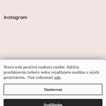
Instagram
Tento web používá soubory cookie. Dalším
procházením tohoto webu vyjadřujete souhlas s jejich
používáním.. Více informací
zde
.
Sledovat na Instagramu
Nastavení
Copyright 2026
LINEA-ART papír
. Všechna práva
vyhrazena.
Souhlasím