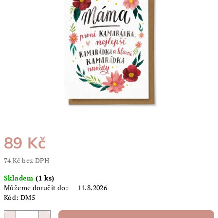
5
hvězdiček.
89 Kč
74 Kč bez DPH
Měrná
Skladem
(1 ks)
cena:
Můžeme doručit do:
11.8.2026
Kód:
DM5